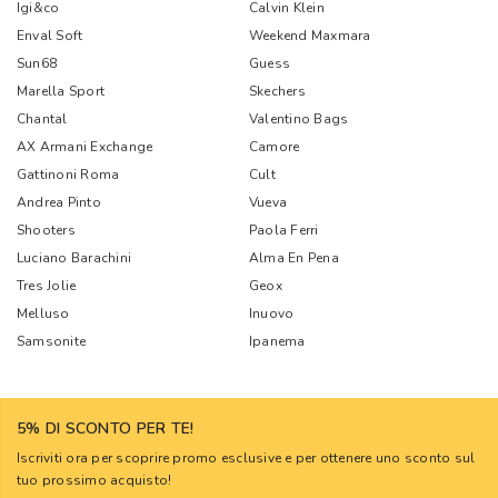
Igi&co
Calvin Klein
Enval Soft
Weekend Maxmara
Sun68
Guess
Marella Sport
Skechers
Chantal
Valentino Bags
AX Armani Exchange
Camore
Gattinoni Roma
Cult
Andrea Pinto
Vueva
Shooters
Paola Ferri
Luciano Barachini
Alma En Pena
Tres Jolie
Geox
Melluso
Inuovo
Samsonite
Ipanema
5% DI SCONTO PER TE!
Iscriviti ora per scoprire promo esclusive e per ottenere uno sconto sul
tuo prossimo acquisto!