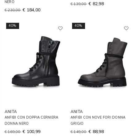
NERO
€ 82,98
€ 139,00
€ 184,00
€ 230,00
40%
40%
ANITA
ANITA
ANFIBI CON DOPPIA CERNIERA
ANFIBI CON NOVE FORI DONNA
DONNA NERO
GRIGIO
€ 100,99
€ 88,98
€ 169,00
€ 149,00