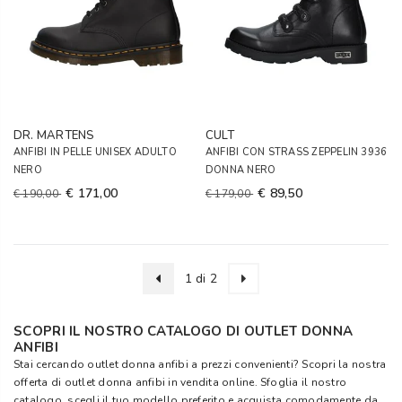
DR. MARTENS
CULT
ANFIBI IN PELLE UNISEX ADULTO
ANFIBI CON STRASS ZEPPELIN 3936
NERO
DONNA NERO
€ 171,00
€ 89,50
€ 190,00
€ 179,00
1 di 2
SCOPRI IL NOSTRO CATALOGO DI OUTLET DONNA
ANFIBI
Stai cercando outlet donna anfibi a prezzi convenienti? Scopri la nostra
offerta di outlet donna anfibi in vendita online. Sfoglia il nostro
catalogo, scegli il tuo modello preferito e acquista comodamente da