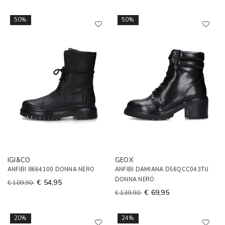
50%
50%
IGI&CO
GEOX
ANFIBI 8664100 DONNA NERO
ANFIBI DAMIANA D56QCC043TU
DONNA NERO
€ 54,95
€ 109,90
€ 69,95
€ 139,90
20%
24%