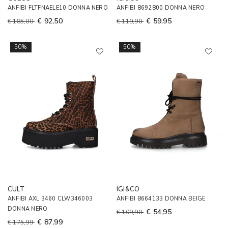
ANFIBI FLTFNAELE10 DONNA NERO
ANFIBI 8692800 DONNA NERO
€ 92,50
€ 59,95
€ 185,00
€ 119,90
50%
50%
CULT
IGI&CO
ANFIBI AXL 3460 CLW346003
ANFIBI 8664133 DONNA BEIGE
DONNA NERO
€ 54,95
€ 109,90
€ 87,99
€ 175,99