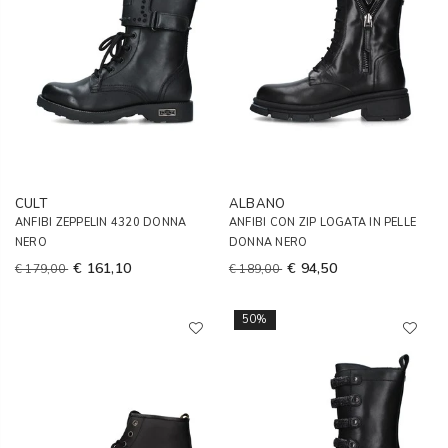
CULT
ALBANO
ANFIBI ZEPPELIN 4320 DONNA
ANFIBI CON ZIP LOGATA IN PELLE
NERO
DONNA NERO
€ 161,10
€ 94,50
€ 179,00
€ 189,00
50%