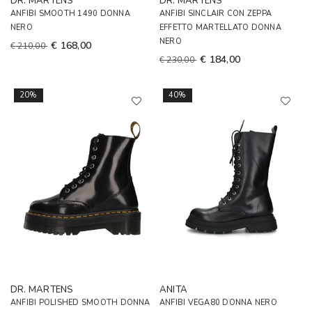
DR. MARTENS
DR. MARTENS
ANFIBI SMOOTH 1490 DONNA
ANFIBI SINCLAIR CON ZEPPA
NERO
EFFETTO MARTELLATO DONNA
NERO
€ 168,00
€ 210,00
€ 184,00
€ 230,00
20%
40%
DR. MARTENS
ANITA
ANFIBI POLISHED SMOOTH DONNA
ANFIBI VEGA80 DONNA NERO