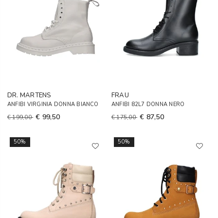
DR. MARTENS
FRAU
ANFIBI VIRGINIA DONNA BIANCO
ANFIBI 82L7 DONNA NERO
€ 99,50
€ 87,50
€ 199,00
€ 175,00
50%
50%