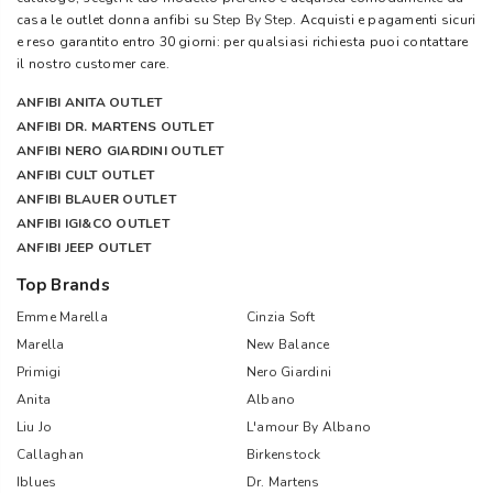
casa le outlet donna anfibi su
Step By Step
. Acquisti e pagamenti sicuri
e reso garantito entro 30 giorni: per qualsiasi richiesta puoi contattare
il nostro customer care.
ANFIBI ANITA OUTLET
ANFIBI DR. MARTENS OUTLET
ANFIBI NERO GIARDINI OUTLET
ANFIBI CULT OUTLET
ANFIBI BLAUER OUTLET
ANFIBI IGI&CO OUTLET
ANFIBI JEEP OUTLET
Top Brands
Emme Marella
Cinzia Soft
Marella
New Balance
Primigi
Nero Giardini
Anita
Albano
Liu Jo
L'amour By Albano
Callaghan
Birkenstock
Iblues
Dr. Martens