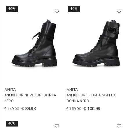
40%
40%
ANITA
ANITA
ANFIBI CON NOVE FORI DONNA
ANFIBI CON FIBBIA A SCATTO
NERO
DONNA NERO
€ 88,98
€ 100,99
€ 149,00
€ 169,00
40%