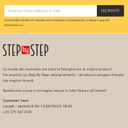
ISCRIVITI
Iscrivendoti accetti di ricevere comunicazioni promozionali in base a quanto
dichiarato
qui
.
La moda del momento per tutta la famiglia ma al miglior prezzo!
Fai acquisti su Step By Step: abbigliamento, calzature e valigeria firmate
dai migliori brand.
Spedizione sicura e consegna veloce in tutta Italia e all'estero!
Customer Care
Lunedì - Venerdì 9:30-13:00/16:30-18:30
+39 375 6472166