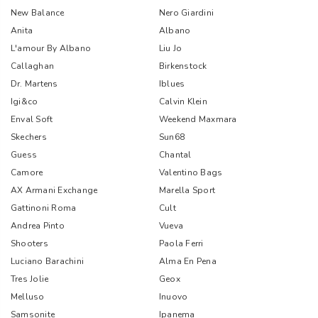
New Balance
Nero Giardini
Anita
Albano
L'amour By Albano
Liu Jo
Callaghan
Birkenstock
Dr. Martens
Iblues
Igi&co
Calvin Klein
Enval Soft
Weekend Maxmara
Skechers
Sun68
Guess
Chantal
Camore
Valentino Bags
AX Armani Exchange
Marella Sport
Gattinoni Roma
Cult
Andrea Pinto
Vueva
Shooters
Paola Ferri
Luciano Barachini
Alma En Pena
Tres Jolie
Geox
Melluso
Inuovo
Samsonite
Ipanema