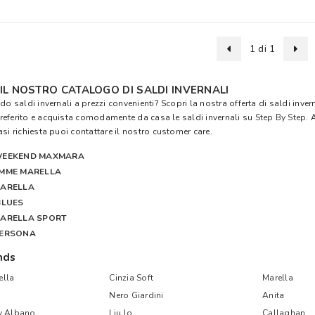
1 di 1
IL NOSTRO CATALOGO DI SALDI INVERNALI
do saldi invernali a prezzi convenienti? Scopri la nostra offerta di saldi invern
eferito e acquista comodamente da casa le saldi invernali su
Step By Step
. 
asi richiesta puoi contattare il nostro customer care.
WEEKEND MAXMARA
EMME MARELLA
MARELLA
BLUES
MARELLA SPORT
PERSONA
nds
lla
Cinzia Soft
Marella
Nero Giardini
Anita
y Albano
Liu Jo
Callaghan