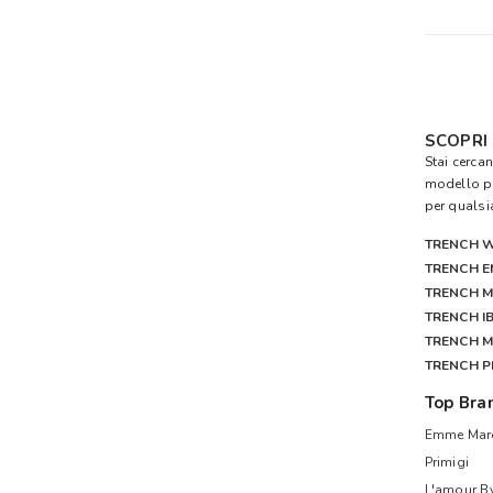
SCOPRI 
Stai cercan
modello pr
per qualsi
TRENCH 
TRENCH 
TRENCH 
TRENCH I
TRENCH 
TRENCH 
Top Bra
Emme Mare
Primigi
L'amour B