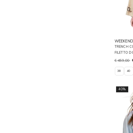
WEEKEN
TRENCH C
FILETTO D
€ 459,00
38
40
40%