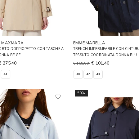
D MAXMARA
EMME MARELLA
ORTO DOPPIOPETTO CON TASCHE A
TRENCH IMPERMEABILE CON CINTUR
ONNA BEIGE
TESSUTO COORDINATA DONNA BLU
€ 275,40
€ 101,40
€ 169,00
44
40
42
48
50%