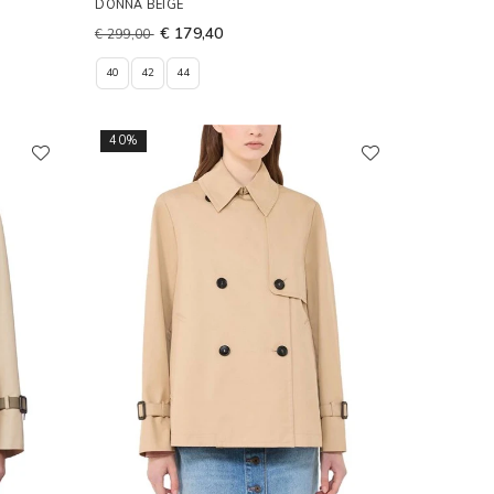
DONNA BEIGE
€ 179,40
€ 299,00
40
42
44
40%