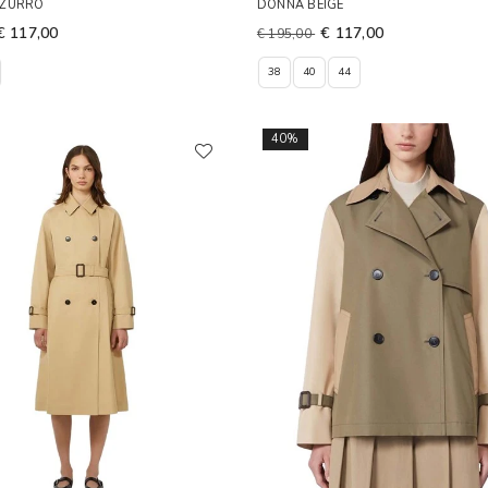
ZZURRO
DONNA BEIGE
€ 117,00
€ 117,00
€ 195,00
38
40
44
40%