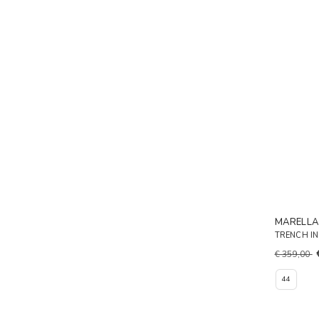
MARELL
TRENCH IN
€ 359,00
44