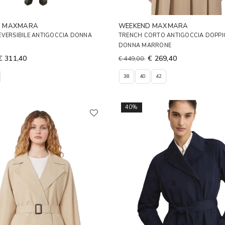
D MAXMARA
WEEKEND MAXMARA
EVERSIBILE ANTIGOCCIA DONNA
TRENCH CORTO ANTIGOCCIA DOPPI
DONNA MARRONE
€ 311,40
€ 269,40
€ 449,00
38
40
42
40%