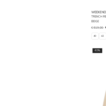
WEEKEN
TRENCH R
BEIGE
€ 519,00
40
42
40%