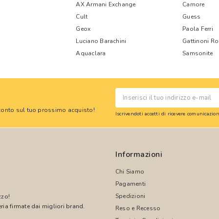
AX Armani Exchange
Camore
Cult
Guess
Geox
Paola Ferri
Luciano Barachini
Gattinoni R
Aquaclara
Samsonite
 sconto sul tuo prossimo acquisto!
Iscrivendoti accetti di ricevere comunicazi
Informazioni
Chi Siamo
Pagamenti
Spedizioni
zzo!
ria firmate dai migliori brand.
Reso e Recesso