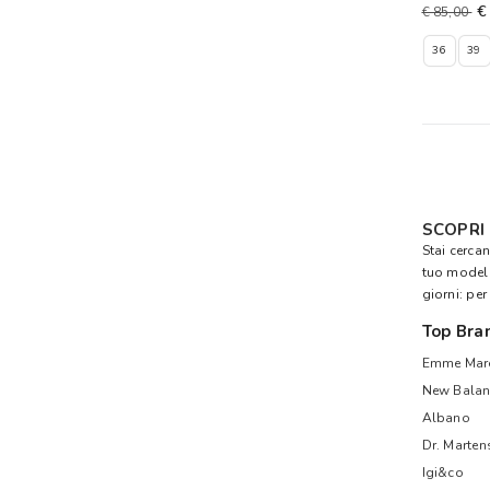
€
€ 85,00
36
39
SCOPRI
Stai cerca
tuo model
giorni: per
Top Bra
Emme Mare
New Balan
Albano
Dr. Marten
Igi&co