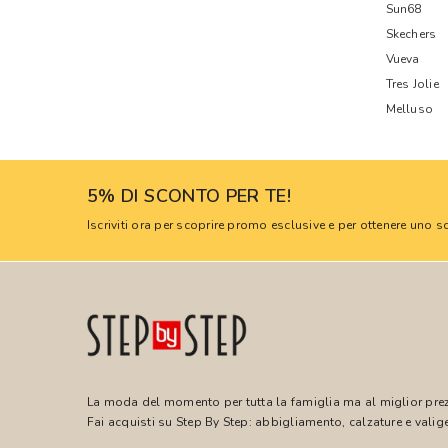
Sun68
Skechers
Vueva
Tres Jolie
Melluso
5% DI SCONTO PER TE!
Iscriviti ora per scoprire promo esclusive e per ottenere uno
La moda del momento per tutta la famiglia ma al miglior pre
Fai acquisti su Step By Step: abbigliamento, calzature e valige