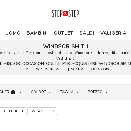
UOMO
BAMBINI
OUTLET
SALDI
VALIGERIA
WINDSOR SMITH
zi convenienti? Scopri la nostra offerta di Windsor Smith in vendita online. 
Vedi di più
LE MIGLIORI OCCASIONI ONLINE PER ACQUISTARE WINDSOR SMIT
HOME
|
WINDSOR SMITH
|
SCARPE
|
SNEAKERS
GNER
COLORE
TAGLIA
PREZZO
1
TUTTI I FILTRI
SNEAKERS