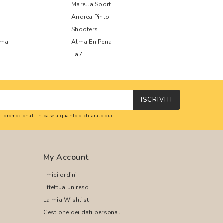
Marella Sport
Andrea Pinto
Shooters
oma
Alma En Pena
Ea7
ISCRIVITI
oni promozionali in base a quanto dichiarato
qui
.
My Account
I miei ordini
Effettua un reso
La mia Wishlist
Gestione dei dati personali