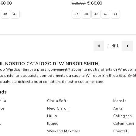
 60,00
€ 60,00
€ 85,00
40
41
36
38
39
40
41
1 di 1
 IL NOSTRO CATALOGO DI WINDSOR SMITH
ndo Windsor Smith a prezzi convenienti? Scopri la nostra offerta di Windsor Sm
lo preferito e acquista comodamente da casa le Windsor Smith su
Step By S
 qualsiasi richiesta puoi contattare il nostro customer care.
nds
lla
Cinzia Soft
Marella
ce
Nero Giardini
Anita
Liu Jo
Callaghan
s
Iblues
Calvin Klein
Weekend Maxmara
Chantal