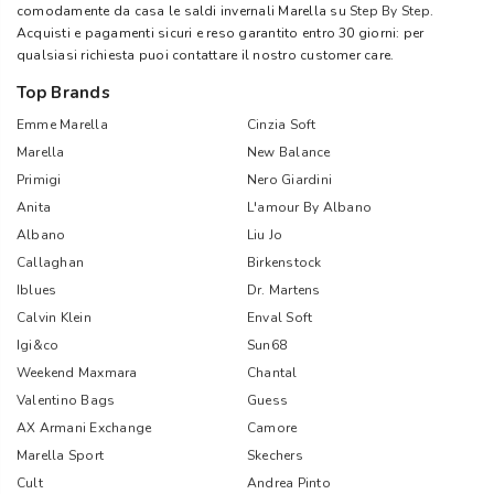
comodamente da casa le saldi invernali Marella su
Step By Step
.
Acquisti e pagamenti sicuri e reso garantito entro 30 giorni: per
qualsiasi richiesta puoi contattare il nostro customer care.
Top Brands
Emme Marella
Cinzia Soft
Marella
New Balance
Primigi
Nero Giardini
Anita
L'amour By Albano
Albano
Liu Jo
Callaghan
Birkenstock
Iblues
Dr. Martens
Calvin Klein
Enval Soft
Igi&co
Sun68
Weekend Maxmara
Chantal
Valentino Bags
Guess
AX Armani Exchange
Camore
Marella Sport
Skechers
Cult
Andrea Pinto