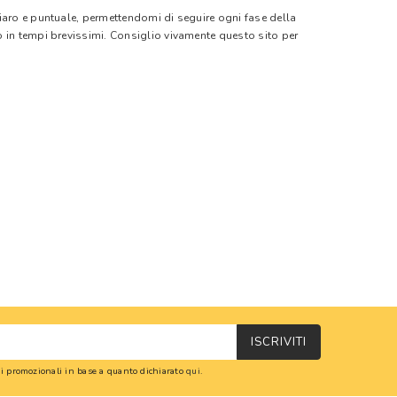
hiaro e puntuale, permettendomi di seguire ogni fase della
o in tempi brevissimi. Consiglio vivamente questo sito per
ISCRIVITI
oni promozionali in base a quanto dichiarato
qui
.