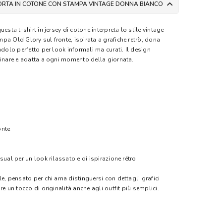
CORTA IN COTONE CON STAMPA VINTAGE DONNA BIANCO
esta t-shirt in jersey di cotone interpreta lo stile vintage
pa Old Glory sul fronte, ispirata a grafiche retrò, dona
ndolo perfetto per look informali ma curati. Il design
binare e adatta a ogni momento della giornata.
onte
sual per un look rilassato e di ispirazione rétro
e, pensato per chi ama distinguersi con dettagli grafici
e un tocco di originalità anche agli outfit più semplici.