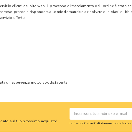
vizio clienti del sito web. Il processo di tracciamento dell’ordine è stato c
e cortese, pronto a rispondere alle mie domande e a risolvere qualsiasi dubbi
ervizio offerto.
tata un'esperienza molto soddisfacente
 sconto sul tuo prossimo acquisto!
Iscrivendoti accetti di ricevere comunicazi