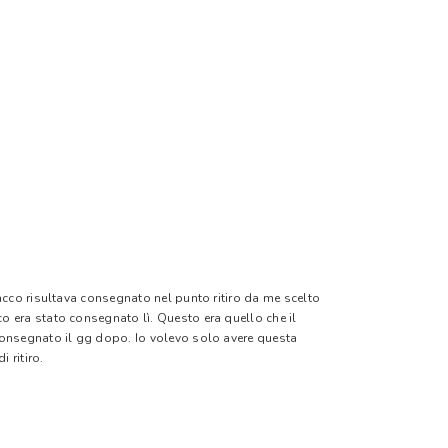
pacco risultava consegnato nel punto ritiro da me scelto
o era stato consegnato lì. Questo era quello che il
 consegnato il gg dopo. Io volevo solo avere questa
 ritiro.