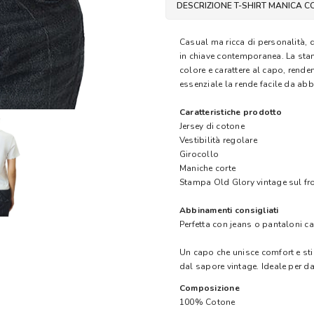
DESCRIZIONE T-SHIRT MANICA 
Casual ma ricca di personalità, qu
in chiave contemporanea. La stam
colore e carattere al capo, rende
essenziale la rende facile da ab
Caratteristiche prodotto
Jersey di cotone
Vestibilità regolare
Girocollo
Maniche corte
Stampa Old Glory vintage sul fr
Abbinamenti consigliati
Perfetta con jeans o pantaloni ca
Un capo che unisce comfort e stil
dal sapore vintage. Ideale per dar
Composizione
100% Cotone