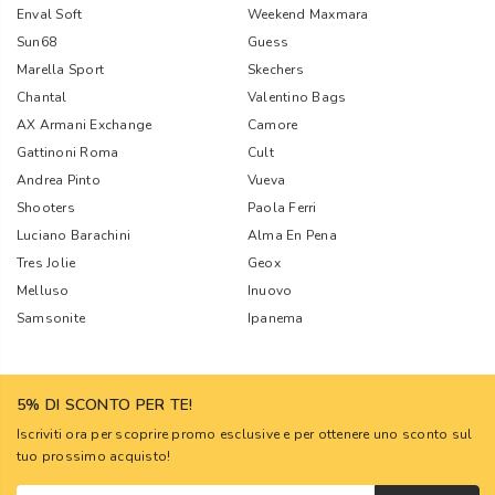
Enval Soft
Weekend Maxmara
Sun68
Guess
Marella Sport
Skechers
Chantal
Valentino Bags
AX Armani Exchange
Camore
Gattinoni Roma
Cult
Andrea Pinto
Vueva
Shooters
Paola Ferri
Luciano Barachini
Alma En Pena
Tres Jolie
Geox
Melluso
Inuovo
Samsonite
Ipanema
5% DI SCONTO PER TE!
Iscriviti ora per scoprire promo esclusive e per ottenere uno sconto sul
tuo prossimo acquisto!