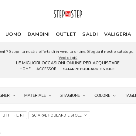
UOMO
BAMBINI
OUTLET
SALDI
VALIGERIA
nti? Scopri la nostra offerta di in vendita online. Sfoglia il nostro catalogo, s
Vedi di più
LE MIGLIORI OCCASIONI ONLINE PER ACQUISTARE
HOME
|
ACCESSORI
|
SCIARPE FOULARD E STOLE
GNER
MATERIALE
STAGIONE
COLORE
TAGL
TUTTI I FILTRI
SCIARPE FOULARD E STOLE
i