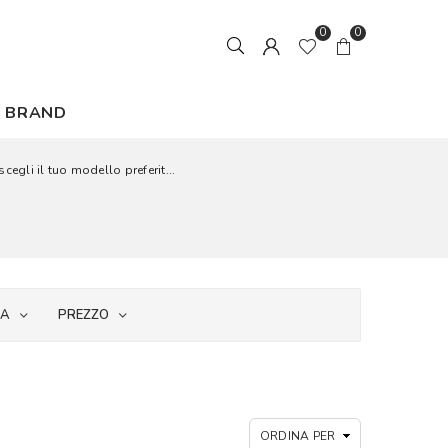
0
0
BRAND
cegli il tuo modello preferit...
IA
PREZZO