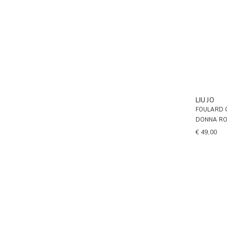
LIU JO
FOULARD 
DONNA R
€ 49,00