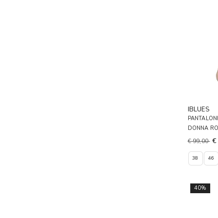
IBLUES
PANTALONI
DONNA R
€
€ 99,00
38
46
40%