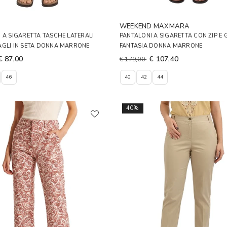
A
WEEKEND MAXMARA
 A SIGARETTA TASCHE LATERALI
PANTALONI A SIGARETTA CON ZIP E
AGLI IN SETA DONNA MARRONE
FANTASIA DONNA MARRONE
€ 87,00
€ 107,40
€ 179,00
46
40
42
44
40%