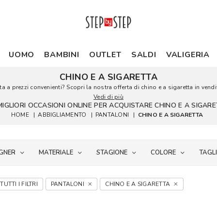
UOMO
BAMBINI
OUTLET
SALDI
VALIGERIA
CHINO E A SIGARETTA
a a prezzi convenienti? Scopri la nostra offerta di chino e a sigaretta in vendit
Vedi di più
MIGLIORI OCCASIONI ONLINE PER ACQUISTARE CHINO E A SIGAR
HOME
|
ABBIGLIAMENTO
|
PANTALONI
|
CHINO E A SIGARETTA
GNER
MATERIALE
STAGIONE
COLORE
TAGL
TUTTI I FILTRI
PANTALONI
CHINO E A SIGARETTA