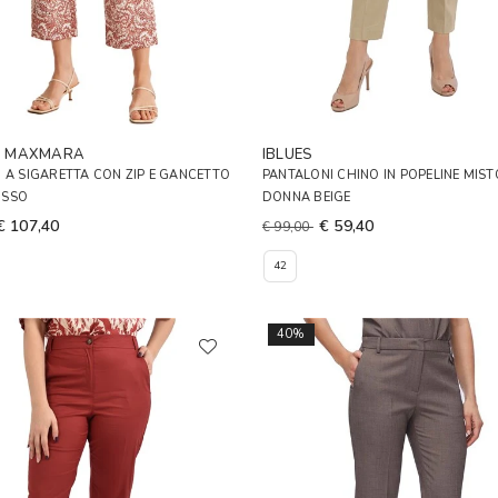
D MAXMARA
IBLUES
 A SIGARETTA CON ZIP E GANCETTO
PANTALONI CHINO IN POPELINE MIS
OSSO
DONNA BEIGE
€ 107,40
€ 59,40
€ 99,00
42
40%