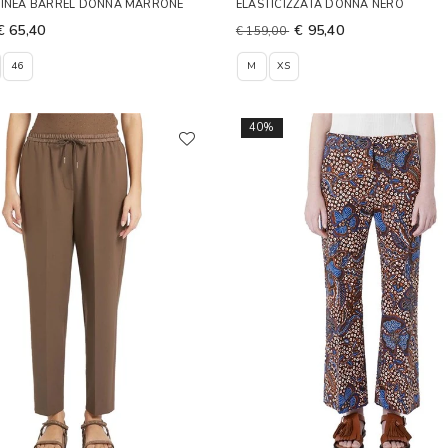
LINEA BARREL DONNA MARRONE
ELASTICIZZATA DONNA NERO
€ 65,40
€ 95,40
€ 159,00
46
M
XS
40%