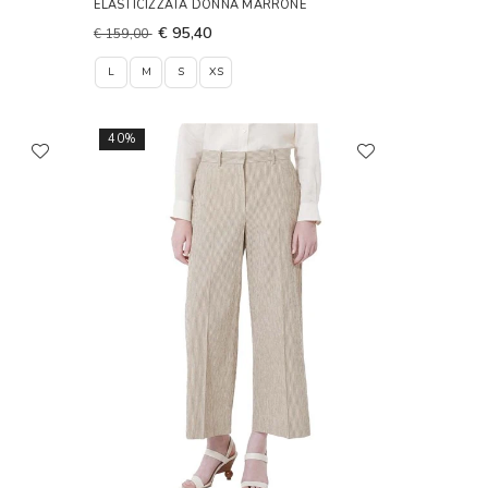
ELASTICIZZATA DONNA MARRONE
€ 95,40
€ 159,00
L
M
S
XS
40%