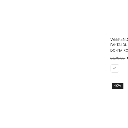
WEEKEN
PANTALONI
DONNA R
€ 179,00
40
40%