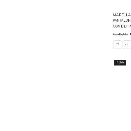
MARELL
PANTALONI
CON DETT
€ 145,00
42
44
40%