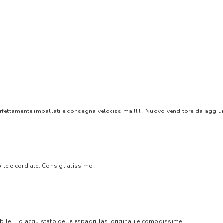
rfettamente imballati e consegna velocissima!!!!!!! Nuovo venditore da aggiungere
bile e cordiale. Consigliatissimo !
bile. Ho acquistato delle espadrillas, originali e comodissime.