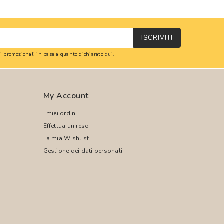
ISCRIVITI
oni promozionali in base a quanto dichiarato
qui
.
My Account
I miei ordini
Effettua un reso
La mia Wishlist
Gestione dei dati personali