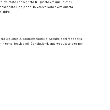
o era stato consegnato lì. Questo era quello che il
 consegnato il gg dopo. Io volevo solo avere questa
 ritiro.
hiaro e puntuale, permettendomi di seguire ogni fase della
o in tempi brevissimi. Consiglio vivamente questo sito per