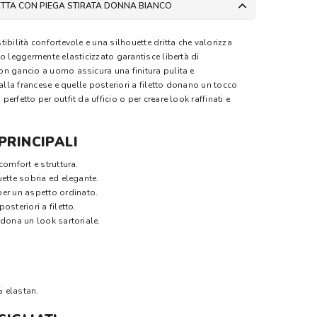
ETTA CON PIEGA STIRATA DONNA BIANCO
ibilità confortevole e una silhouette dritta che valorizza
o leggermente elasticizzato garantisce libertà di
n gancio a uomo assicura una finitura pulita e
 alla francese e quelle posteriori a filetto donano un tocco
rfetto per outfit da ufficio o per creare look raffinati e
PRINCIPALI
 comfort e struttura.
ouette sobria ed elegante.
er un aspetto ordinato.
posteriori a filetto.
e dona un look sartoriale.
 elastan.