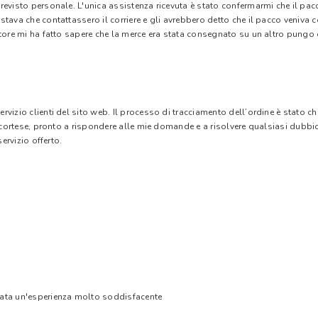
evisto personale. L'unica assistenza ricevuta è stato confermarmi che il pacc
stava che contattassero il corriere e gli avrebbero detto che il pacco veniva
tore mi ha fatto sapere che la merce era stata consegnato su un altro pungo di
vizio clienti del sito web. Il processo di tracciamento dell’ordine è stato c
e cortese, pronto a rispondere alle mie domande e a risolvere qualsiasi dubbi
ervizio offerto.
tata un'esperienza molto soddisfacente