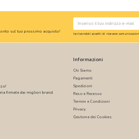
 sconto sul tuo prossimo acquisto!
Iscrivendoti accetti di ricevere comunicazi
Informazioni
Chi Siamo
Pagamenti
Spedizioni
zzo!
ria firmate dai migliori brand.
Reso e Recesso
Termini e Condizioni
!
Privacy
Gestione dei Cookies