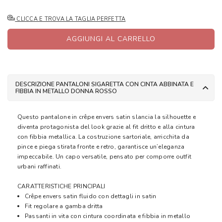
CLICCA E TROVA LA TAGLIA PERFETTA
AGGIUNGI AL CARRELLO
DESCRIZIONE PANTALONI SIGARETTA CON CINTA ABBINATA E
FIBBIA IN METALLO DONNA ROSSO
Questo pantalone in crêpe envers satin slancia la silhouette e
diventa protagonista del look grazie al fit dritto e alla cintura
con fibbia metallica. La costruzione sartoriale, arricchita da
pince e piega stirata fronte e retro, garantisce un’eleganza
impeccabile. Un capo versatile, pensato per comporre outfit
urbani raffinati.
CARATTERISTICHE PRINCIPALI
Crêpe envers satin fluido con dettagli in satin
Fit regolare a gamba dritta
Passanti in vita con cintura coordinata e fibbia in metallo