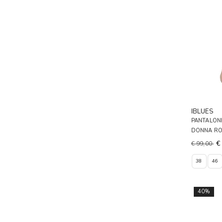
IBLUES
PANTALONI
DONNA R
€
€ 99,00
38
46
40%