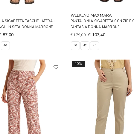
A
WEEKEND MAXMARA
 A SIGARETTA TASCHE LATERALI
PANTALONI A SIGARETTA CON ZIP E
AGLI IN SETA DONNA MARRONE
FANTASIA DONNA MARRONE
€ 87,00
€ 107,40
€ 179,00
46
40
42
44
40%