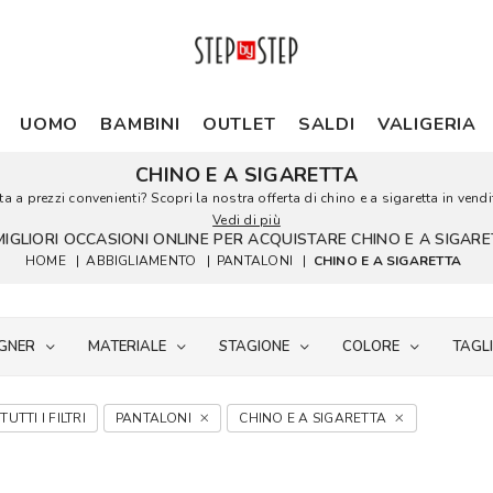
UOMO
BAMBINI
OUTLET
SALDI
VALIGERIA
CHINO E A SIGARETTA
a a prezzi convenienti? Scopri la nostra offerta di chino e a sigaretta in vendit
Vedi di più
MIGLIORI OCCASIONI ONLINE PER ACQUISTARE CHINO E A SIGAR
HOME
|
ABBIGLIAMENTO
|
PANTALONI
|
CHINO E A SIGARETTA
GNER
MATERIALE
STAGIONE
COLORE
TAGL
TUTTI I FILTRI
PANTALONI
CHINO E A SIGARETTA