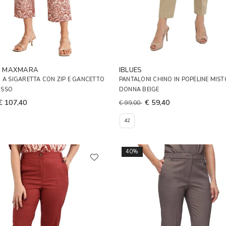
D MAXMARA
IBLUES
 A SIGARETTA CON ZIP E GANCETTO
PANTALONI CHINO IN POPELINE MIS
OSSO
DONNA BEIGE
€ 107,40
€ 59,40
€ 99,00
42
40%