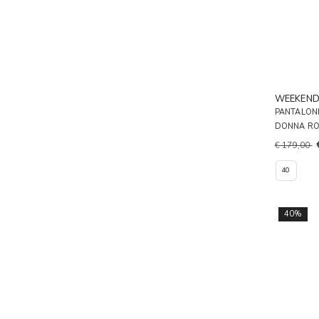
WEEKEN
PANTALONI
DONNA R
€ 179,00
40
40%