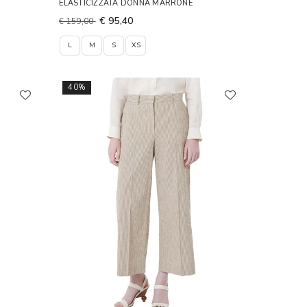
ELASTICIZZATA DONNA MARRONE
€ 95,40
€ 159,00
L
M
S
XS
40%