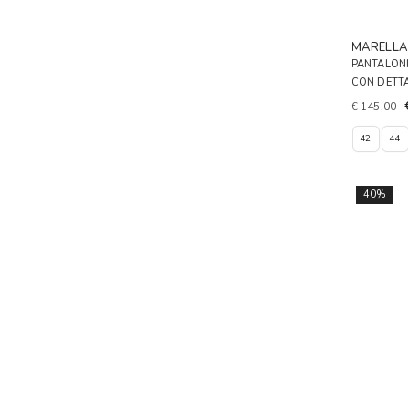
MARELL
PANTALONI
CON DETT
€ 145,00
42
44
40%