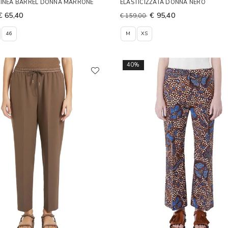
LINEA BARREL DONNA MARRONE
ELASTICIZZATA DONNA NERO
€ 65,40
€ 95,40
€ 159,00
46
M
XS
40%