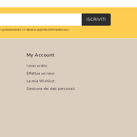
ISCRIVITI
oni promozionali in base a quanto dichiarato
qui
.
My Account
I miei ordini
Effettua un reso
La mia Wishlist
Gestione dei dati personali