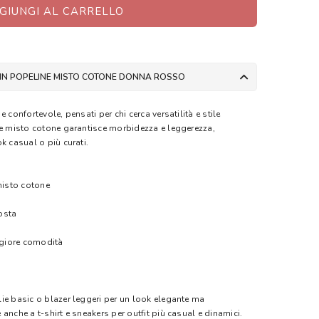
GIUNGI AL CARRELLO
 IN POPELINE MISTO COTONE DONNA ROSSO
 confortevole, pensati per chi cerca versatilità e stile
ne misto cotone garantisce morbidezza e leggerezza,
k casual o più curati.
misto cotone
osta
aggiore comodità
ie basic o blazer leggeri per un look elegante ma
anche a t-shirt e sneakers per outfit più casual e dinamici.