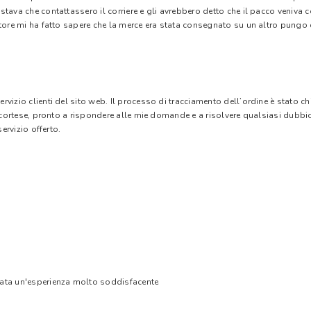
stava che contattassero il corriere e gli avrebbero detto che il pacco veniva
tore mi ha fatto sapere che la merce era stata consegnato su un altro pungo di
vizio clienti del sito web. Il processo di tracciamento dell’ordine è stato c
e cortese, pronto a rispondere alle mie domande e a risolvere qualsiasi dubbi
ervizio offerto.
tata un'esperienza molto soddisfacente