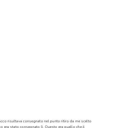
pacco risultava consegnato nel punto ritiro da me scelto
o era stato consegnato lì. Questo era quello che il