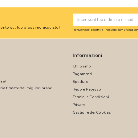
 sconto sul tuo prossimo acquisto!
Iscrivendoti accetti di ricevere comunicazi
Informazioni
Chi Siamo
Pagamenti
Spedizioni
zzo!
ria firmate dai migliori brand.
Reso e Recesso
Termini e Condizioni
!
Privacy
Gestione dei Cookies