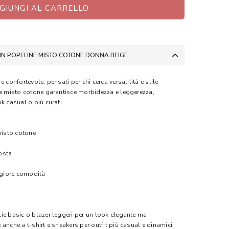
GIUNGI AL CARRELLO
IN POPELINE MISTO COTONE DONNA BEIGE
 confortevole, pensati per chi cerca versatilità e stile
ne misto cotone garantisce morbidezza e leggerezza,
k casual o più curati.
misto cotone
osta
aggiore comodità
ie basic o blazer leggeri per un look elegante ma
anche a t-shirt e sneakers per outfit più casual e dinamici.