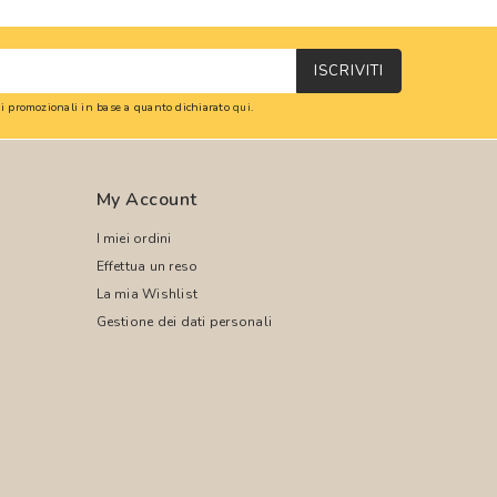
ISCRIVITI
oni promozionali in base a quanto dichiarato
qui
.
My Account
I miei ordini
Effettua un reso
La mia Wishlist
Gestione dei dati personali