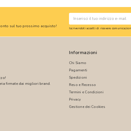
 sconto sul tuo prossimo acquisto!
Iscrivendoti accetti di ricevere comunicazi
Informazioni
Chi Siamo
Pagamenti
Spedizioni
zzo!
ria firmate dai migliori brand.
Reso e Recesso
Termini e Condizioni
!
Privacy
Gestione dei Cookies