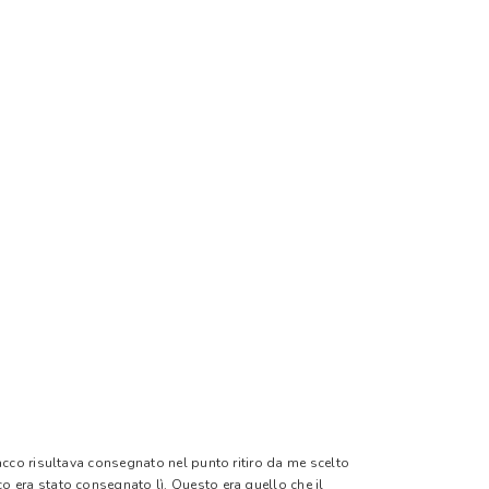
pacco risultava consegnato nel punto ritiro da me scelto
o era stato consegnato lì. Questo era quello che il