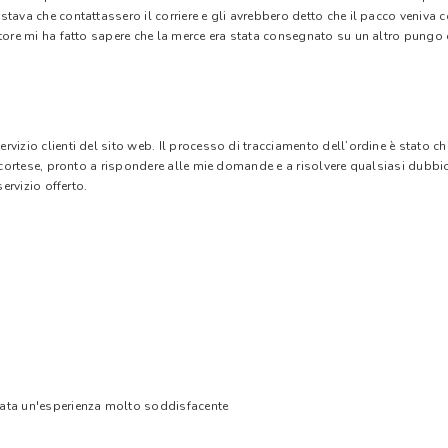
stava che contattassero il corriere e gli avrebbero detto che il pacco veniva
tore mi ha fatto sapere che la merce era stata consegnato su un altro pungo di
vizio clienti del sito web. Il processo di tracciamento dell’ordine è stato c
e cortese, pronto a rispondere alle mie domande e a risolvere qualsiasi dubbi
ervizio offerto.
tata un'esperienza molto soddisfacente