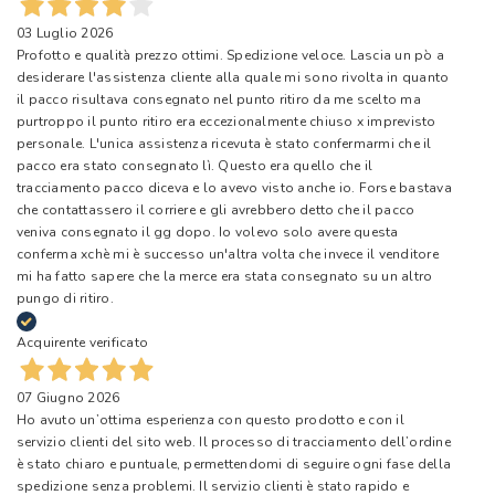
03 Luglio 2026
Profotto e qualità prezzo ottimi. Spedizione veloce. Lascia un pò a
desiderare l'assistenza cliente alla quale mi sono rivolta in quanto
il pacco risultava consegnato nel punto ritiro da me scelto ma
purtroppo il punto ritiro era eccezionalmente chiuso x imprevisto
personale. L'unica assistenza ricevuta è stato confermarmi che il
pacco era stato consegnato lì. Questo era quello che il
tracciamento pacco diceva e lo avevo visto anche io. Forse bastava
che contattassero il corriere e gli avrebbero detto che il pacco
veniva consegnato il gg dopo. Io volevo solo avere questa
conferma xchè mi è successo un'altra volta che invece il venditore
mi ha fatto sapere che la merce era stata consegnato su un altro
pungo di ritiro.
Acquirente verificato
07 Giugno 2026
Ho avuto un’ottima esperienza con questo prodotto e con il
servizio clienti del sito web. Il processo di tracciamento dell’ordine
è stato chiaro e puntuale, permettendomi di seguire ogni fase della
spedizione senza problemi. Il servizio clienti è stato rapido e