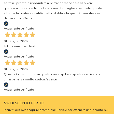
cortese, pronto a rispondere alle mie domande e a risolvere
qualsiasi dubbio in tempi brevissimi. Consiglio vivamente questo
sito per la professionalità, l’affidabilità e la qualità complessiva
del servizio offerto.
Acquirente verificato
01 Giugno 2026
Tutto come desiderato
Acquirente verificato
01 Giugno 2026
Questo è il mio primo acquisto con step by step shop ed è stata
un'esperienza molto soddisfacente
Acquirente verificato
5% DI SCONTO PER TE!
Iscriviti ora per scoprire promo esclusive e per ottenere uno sconto sul