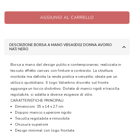
AGGIUNGI AL CARRELLO
DESCRIZIONE BORSA A MANO VBSA0D02 DONNA AVORIO
NAT/ NERO
Borsa a mano dal design pulito e contemporaneo, realizzata in
tessuto effetto canvas con finiture a contrasto. La struttura
morbida ma definita la rende pratica e versatile, ideale per un
utilizzo quotidiano. Il logo Valentino discreto sul fronte
aggiunge un tocco distintivo. Dotata di manici rigidi e tracolla
regolabile, si adatta a diverse esigenze di stile.
CARATTERISTICHE PRINCIPALI
Dimensioni: 35 x 14 x 27 cm
Doppio manico superiore rigido
Tracolla regolabile e rimovibile
Chiusura superiore
Design minimal con logo frontale