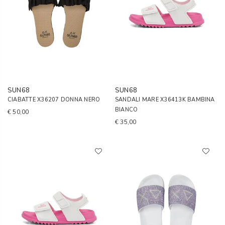
SUN68
SUN68
CIABATTE X36207 DONNA NERO
SANDALI MARE X36413K BAMBINA
BIANCO
€ 50,00
€ 35,00