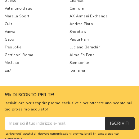
Guess
Chantal
Valentino Bags
Camore
Marella Sport
AX Armani Exchange
Cult
Andrea Pinto
Vueva
Shooters
Geox
Paola Ferri
Tres Jolie
Luciano Barachini
Gattinoni Roma
Alma En Pena
Melluso
Samsonite
Ea7
Ipanema
5% DI SCONTO PER TE!
Iscriviti ora per scoprire promo esclusive e per ottenere uno sconto sul
tuo prossimo acquisto!
ISCRIVITI
Iscrivendoti accetti di ricevere comunicazioni promozionali in base a quanto
dichiarato
qui
.