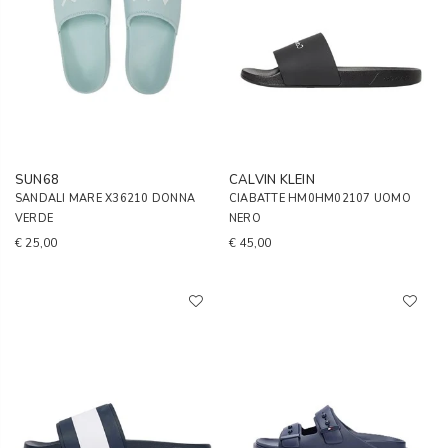
SUN68
CALVIN KLEIN
SANDALI MARE X36210 DONNA
CIABATTE HM0HM02107 UOMO
VERDE
NERO
€ 25,00
€ 45,00