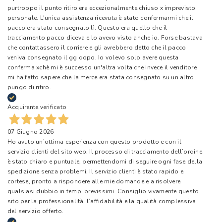
purtroppo il punto ritiro era eccezionalmente chiuso x imprevisto
personale. L'unica assistenza ricevuta è stato confermarmi che il
pacco era stato consegnato lì. Questo era quello che il
tracciamento pacco diceva e lo avevo visto anche io. Forse bastava
che contattassero il corriere e gli avrebbero detto che il pacco
veniva consegnato il gg dopo. Io volevo solo avere questa
conferma xchè mi è successo un'altra volta che invece il venditore
mi ha fatto sapere che la merce era stata consegnato su un altro
pungo di ritiro.
Acquirente verificato
07 Giugno 2026
Ho avuto un’ottima esperienza con questo prodotto e con il
servizio clienti del sito web. Il processo di tracciamento dell’ordine
è stato chiaro e puntuale, permettendomi di seguire ogni fase della
spedizione senza problemi. Il servizio clienti è stato rapido e
cortese, pronto a rispondere alle mie domande e a risolvere
qualsiasi dubbio in tempi brevissimi. Consiglio vivamente questo
sito per la professionalità, l’affidabilità e la qualità complessiva
del servizio offerto.