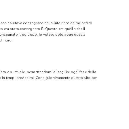
pacco risultava consegnato nel punto ritiro da me scelto
o era stato consegnato lì. Questo era quello che il
 consegnato il gg dopo. Io volevo solo avere questa
 ritiro.
hiaro e puntuale, permettendomi di seguire ogni fase della
o in tempi brevissimi. Consiglio vivamente questo sito per