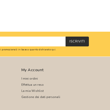
ISCRIVITI
oni promozionali in base a quanto dichiarato
qui
.
My Account
I miei ordini
Effettua un reso
La mia Wishlist
Gestione dei dati personali