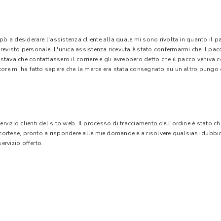
 pò a desiderare l'assistenza cliente alla quale mi sono rivolta in quanto il 
evisto personale. L'unica assistenza ricevuta è stato confermarmi che il pacc
stava che contattassero il corriere e gli avrebbero detto che il pacco veniva
tore mi ha fatto sapere che la merce era stata consegnato su un altro pungo di
vizio clienti del sito web. Il processo di tracciamento dell’ordine è stato c
e cortese, pronto a rispondere alle mie domande e a risolvere qualsiasi dubbi
ervizio offerto.