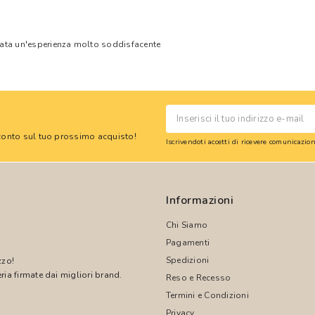
tata un'esperienza molto soddisfacente
 sconto sul tuo prossimo acquisto!
Iscrivendoti accetti di ricevere comunicazi
Informazioni
Chi Siamo
Pagamenti
Spedizioni
zzo!
ria firmate dai migliori brand.
Reso e Recesso
Termini e Condizioni
!
Privacy