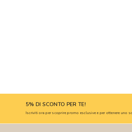
5% DI SCONTO PER TE!
Iscriviti ora per scoprire promo esclusive e per ottenere uno