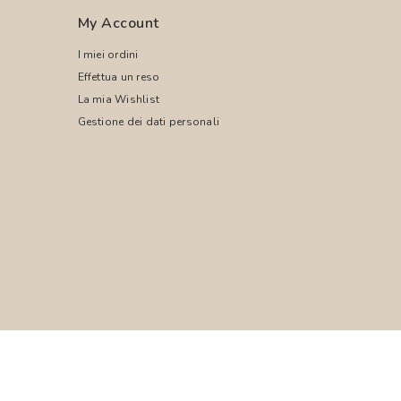
My Account
I miei ordini
Effettua un reso
La mia Wishlist
Gestione dei dati personali