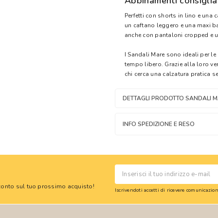
Abbinamenti consiglia
Perfetti con shorts in lino e una
un caftano leggero e una maxi ba
anche con pantaloni cropped e un
I Sandali Mare sono ideali per le 
tempo libero. Grazie alla loro ve
chi cerca una calzatura pratica se
DETTAGLI PRODOTTO SANDALI M
INFO SPEDIZIONE E RESO
 sconto sul tuo prossimo acquisto!
Iscrivendoti accetti di ricevere comunicazi