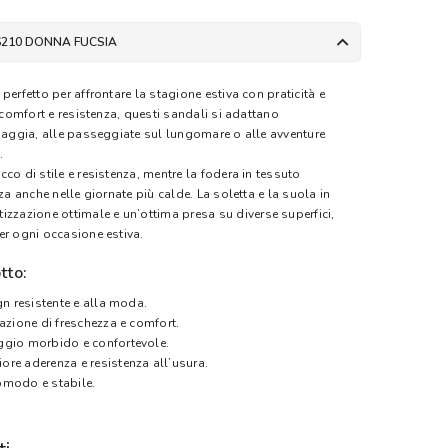
6210 DONNA FUCSIA
perfetto per affrontare la stagione estiva con praticità e
e comfort e resistenza, questi sandali si adattano
piaggia, alle passeggiate sul lungomare o alle avventure
.
co di stile e resistenza, mentre la fodera in tessuto
za anche nelle giornate più calde. La soletta e la suola in
azione ottimale e un’ottima presa su diverse superfici,
er ogni occasione estiva.
tto:
n resistente e alla moda.
azione di freschezza e comfort.
gio morbido e confortevole.
re aderenza e resistenza all’usura.
comodo e stabile.