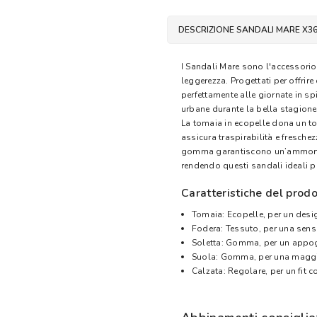
DESCRIZIONE SANDALI MARE X3
I Sandali Mare sono l'accessorio 
leggerezza. Progettati per offrir
perfettamente alle giornate in s
urbane durante la bella stagione
La tomaia in ecopelle dona un toc
assicura traspirabilità e freschez
gomma garantiscono un’ammortizz
rendendo questi sandali ideali p
Caratteristiche del prodo
Tomaia: Ecopelle, per un desig
Fodera: Tessuto, per una sens
Soletta: Gomma, per un appog
Suola: Gomma, per una maggio
Calzata: Regolare, per un fit 