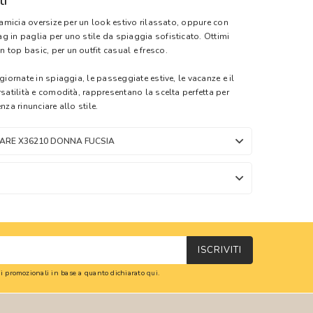
ti
 camicia oversize per un look estivo rilassato, oppure con
g in paglia per uno stile da spiaggia sofisticato. Ottimi
 top basic, per un outfit casual e fresco.
giornate in spiaggia, le passeggiate estive, le vacanze e il
rsatilità e comodità, rappresentano la scelta perfetta per
nza rinunciare allo stile.
ARE X36210 DONNA FUCSIA
ISCRIVITI
oni promozionali in base a quanto dichiarato
qui
.