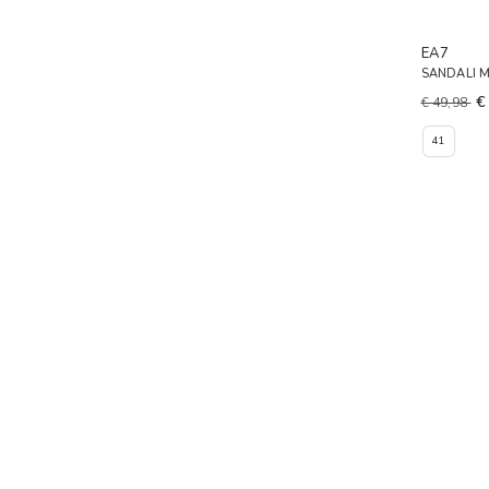
EA7
SANDALI 
€
€ 49,98
41