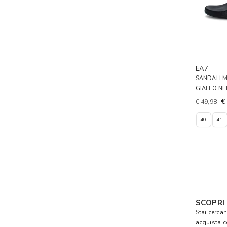
EA7
SANDALI 
GIALLO N
€
€ 49,98
40
41
SCOPRI
Stai cercan
acquista 