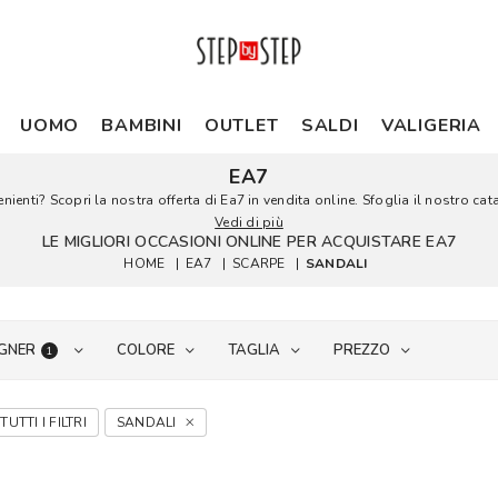
UOMO
BAMBINI
OUTLET
SALDI
VALIGERIA
EA7
ienti? Scopri la nostra offerta di Ea7 in vendita online. Sfoglia il nostro cat
Vedi di più
LE MIGLIORI OCCASIONI ONLINE PER ACQUISTARE EA7
HOME
|
EA7
|
SCARPE
|
SANDALI
GNER
COLORE
TAGLIA
PREZZO
1
TUTTI I FILTRI
SANDALI