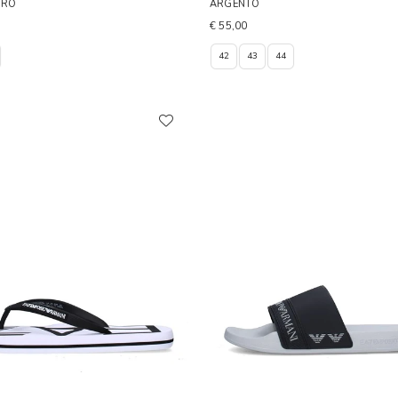
ERO
ARGENTO
€ 55,00
42
43
44