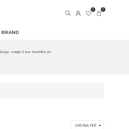
0
0
BRAND
alogo, scegli il tuo modello pr...