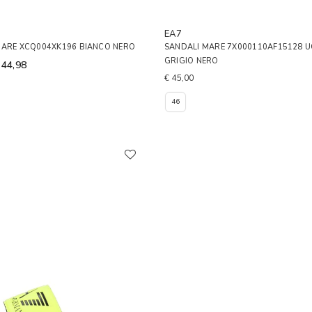
EA7
MARE XCQ004XK196 BIANCO NERO
SANDALI MARE 7X000110AF15128 
GRIGIO NERO
 44,98
€ 45,00
46