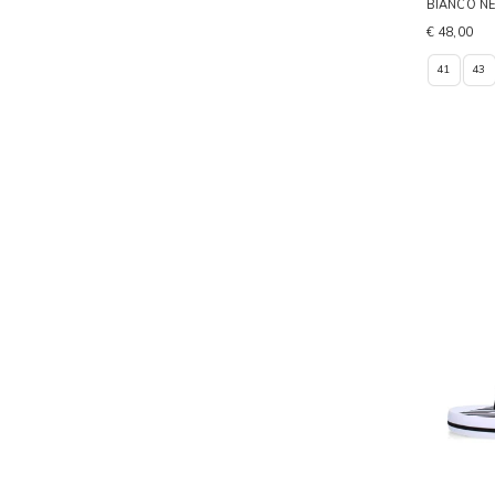
BIANCO N
€ 48,00
41
43