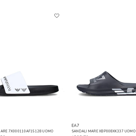
EA7
MARE 7X000110AF15128 UOMO
SANDALI MARE XBP008XK337 UOMO