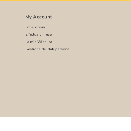
My Account
I miei ordini
Effettua un reso
La mia Wishlist
Gestione dei dati personali