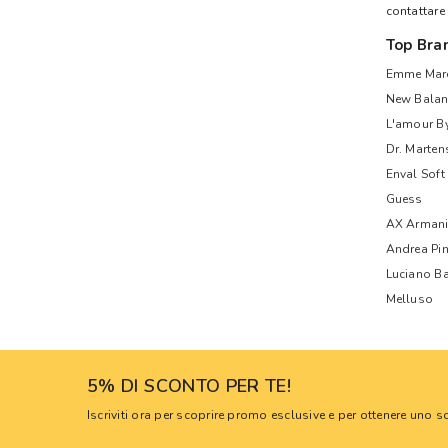
contattare
Top Bra
Emme Mare
New Balan
L'amour B
Dr. Marten
Enval Soft
Guess
AX Armani
Andrea Pi
Luciano Ba
Melluso
5% DI SCONTO PER TE!
Iscriviti ora per scoprire promo esclusive e per ottenere uno