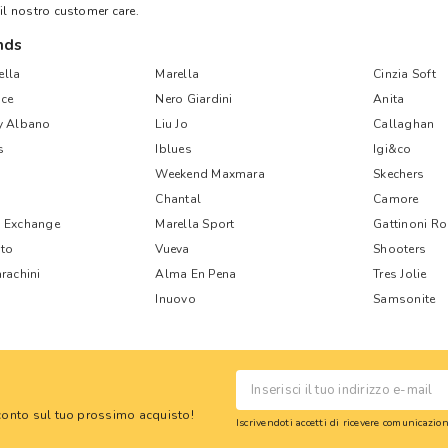
 il nostro customer care.
nds
lla
Marella
Cinzia Soft
ce
Nero Giardini
Anita
y Albano
Liu Jo
Callaghan
s
Iblues
Igi&co
Weekend Maxmara
Skechers
Chantal
Camore
 Exchange
Marella Sport
Gattinoni R
nto
Vueva
Shooters
rachini
Alma En Pena
Tres Jolie
Inuovo
Samsonite
 sconto sul tuo prossimo acquisto!
Iscrivendoti accetti di ricevere comunicazi