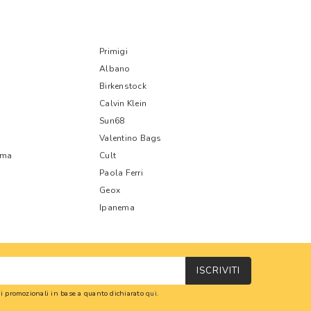
Primigi
Albano
Birkenstock
Calvin Klein
Sun68
Valentino Bags
oma
Cult
Paola Ferri
Geox
Ipanema
ISCRIVITI
oni promozionali in base a quanto dichiarato
qui
.