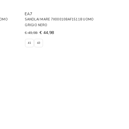
EA7
UOMO
SANDLAI MARE 7X000108AF15118 UOMO
GRIGIO NERO
€ 44,98
€ 49,98
41
43