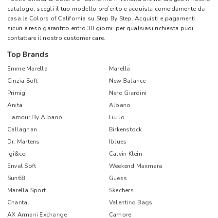
catalogo, scegli il tuo modello preferito e acquista comodamente da
casa le Colors of California su
Step By Step
. Acquisti e pagamenti
sicuri e reso garantito entro 30 giorni: per qualsiasi richiesta puoi
contattare il nostro customer care.
Top Brands
Emme Marella
Marella
Cinzia Soft
New Balance
Primigi
Nero Giardini
Anita
Albano
L'amour By Albano
Liu Jo
Callaghan
Birkenstock
Dr. Martens
Iblues
Igi&co
Calvin Klein
Enval Soft
Weekend Maxmara
Sun68
Guess
Marella Sport
Skechers
Chantal
Valentino Bags
AX Armani Exchange
Camore