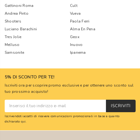
Gattinoni Roma
Cult
Andrea Pinto
Vueva
Shooters
Paola Ferri
Luciano Barachini
Alma En Pena
Tres Jolie
Geox
Melluso
Inuovo
Samsonite
Ipanema
5% DI SCONTO PER TE!
Iscriviti ora per scoprire promo esclusive e per ottenere uno sconto sul
tuo prossimo acquisto!
ISCRIVITI
Iscrivendoti accetti di ricevere comunicazioni promozionali in base a quanto
dichiarato
qui
.