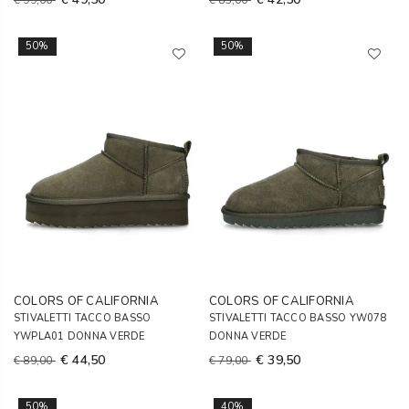
€ 99,00
€ 85,00
50%
50%
COLORS OF CALIFORNIA
COLORS OF CALIFORNIA
STIVALETTI TACCO BASSO
STIVALETTI TACCO BASSO YW078
YWPLA01 DONNA VERDE
DONNA VERDE
€ 44,50
€ 39,50
€ 89,00
€ 79,00
50%
40%