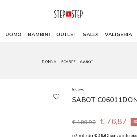
UOMO
BAMBINI
OUTLET
SALDI
VALIGERIA
DONNA
|
SCARPE
|
SABOT
Inuovo
SABOT C06011DO
€ 76,87
€ 109,90
3