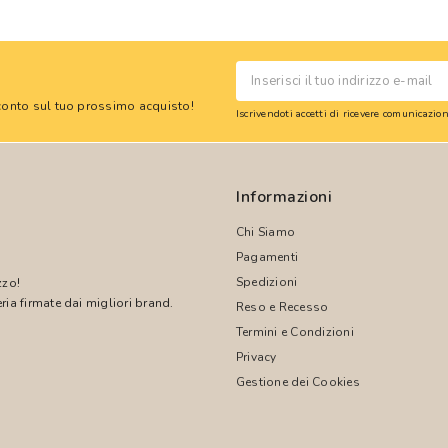
 sconto sul tuo prossimo acquisto!
Iscrivendoti accetti di ricevere comunicazi
Informazioni
Chi Siamo
Pagamenti
Spedizioni
zzo!
ria firmate dai migliori brand.
Reso e Recesso
Termini e Condizioni
!
Privacy
Gestione dei Cookies