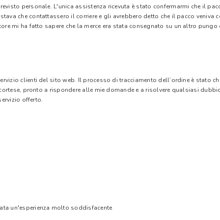
evisto personale. L'unica assistenza ricevuta è stato confermarmi che il pacc
stava che contattassero il corriere e gli avrebbero detto che il pacco veniva
tore mi ha fatto sapere che la merce era stata consegnato su un altro pungo di
vizio clienti del sito web. Il processo di tracciamento dell’ordine è stato c
e cortese, pronto a rispondere alle mie domande e a risolvere qualsiasi dubbi
ervizio offerto.
tata un'esperienza molto soddisfacente