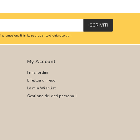
ISCRIVITI
oni promozionali in base a quanto dichiarato
qui
.
My Account
I miei ordini
Effettua un reso
La mia Wishlist
Gestione dei dati personali