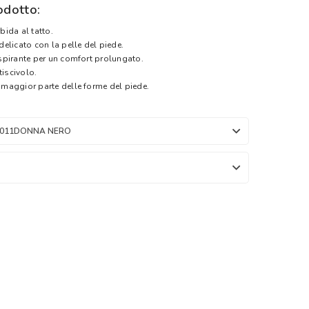
odotto:
bida al tatto.
delicato con la pelle del piede.
aspirante per un comfort prolungato.
tiscivolo.
 maggior parte delle forme del piede.
6011DONNA NERO