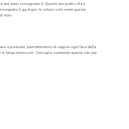
o era stato consegnato lì. Questo era quello che il
 consegnato il gg dopo. Io volevo solo avere questa
 ritiro.
hiaro e puntuale, permettendomi di seguire ogni fase della
o in tempi brevissimi. Consiglio vivamente questo sito per