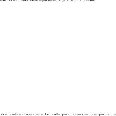
bile. Ho acquistato delle espadrillas, originali e comodissime.
 pò a desiderare l'assistenza cliente alla quale mi sono rivolta in quanto il 