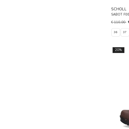
SCHOLL
SABOT F0
€ 110,00
36
37
20%