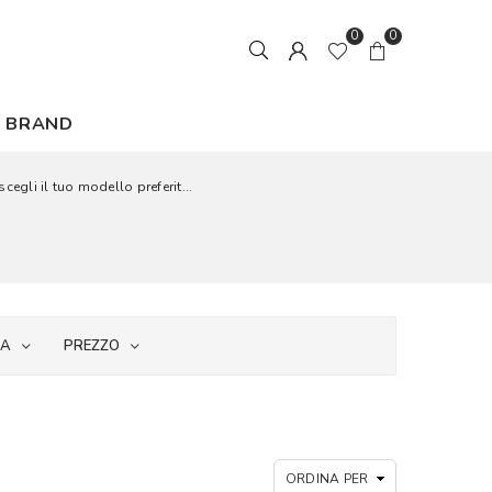
0
0
BRAND
cegli il tuo modello preferit...
IA
PREZZO