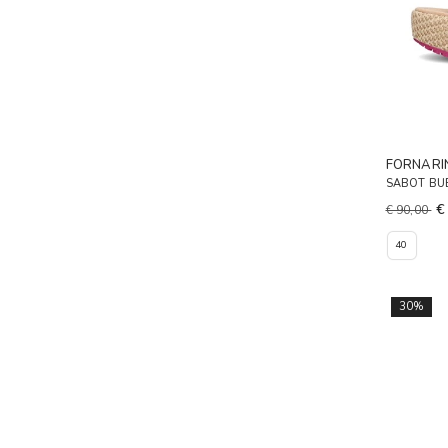
FORNARI
SABOT BU
€
€ 90,00
40
30%