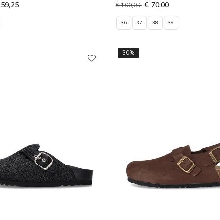
 59,25
€ 70,00
€ 100,00
36
37
38
39
30%