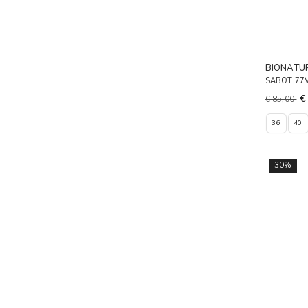
BIONATU
SABOT 77
€
€ 85,00
36
40
30%