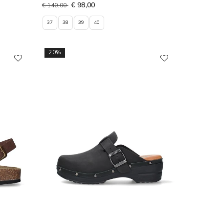
€ 98,00
€ 140,00
37
38
39
40
20%