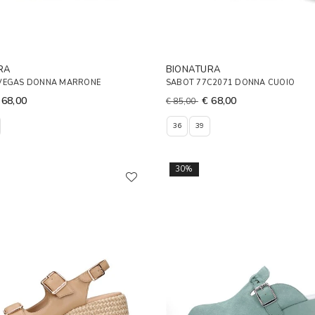
RA
BIONATURA
VEGAS DONNA MARRONE
SABOT 77C2071 DONNA CUOIO
 68,00
€ 68,00
€ 85,00
36
39
30%