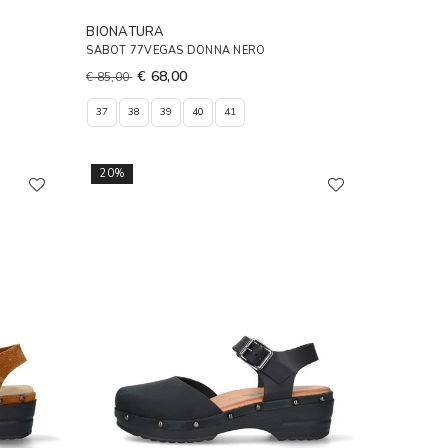
BIONATURA
SABOT 77VEGAS DONNA NERO
€ 68,00
€ 85,00
37
38
39
40
41
20%