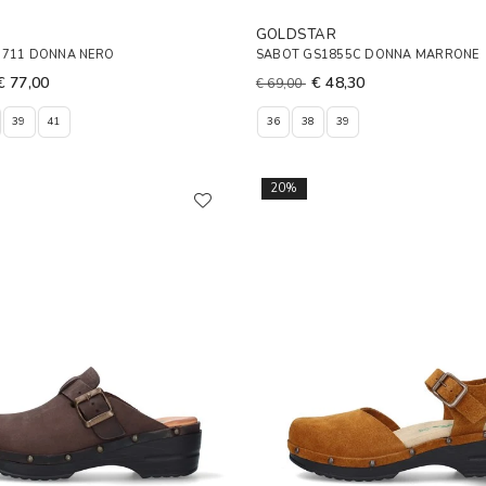
GOLDSTAR
0711 DONNA NERO
SABOT GS1855C DONNA MARRONE
€ 77,00
€ 48,30
€ 69,00
39
41
36
38
39
20%