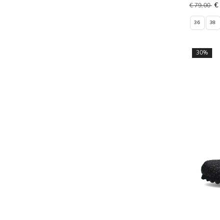
€
€ 79,00
36
38
30%