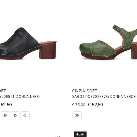
OFT
CINZIA SOFT
5206821 DONNA NERO
SABOT PQ5202732G DONNA VERDE
 52,50
€ 52,50
€ 75,00
39
40
41
39
40%