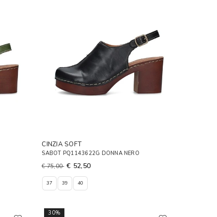
CINZIA SOFT
SABOT PQ1143622G DONNA NERO
€ 52,50
€ 75,00
37
39
40
30%