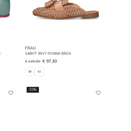
FRAU
E
SABOT 95V7 DONNA BEIGE
€ 97,30
€ 139,00
38
41
30%