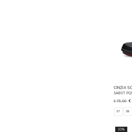
CINZIA S
SABOT PQ
€
€ 75,00
37
38
30%