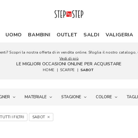
UOMO
BAMBINI
OUTLET
SALDI
VALIGERIA
nti? Scopri la nostra offerta di in vendita online. Sfoglia il nostro catalogo, s
Vedi di più
LE MIGLIORI OCCASIONI ONLINE PER ACQUISTARE
HOME
|
SCARPE
|
SABOT
GNER
MATERIALE
STAGIONE
COLORE
TAGL
TUTTI I FILTRI
SABOT