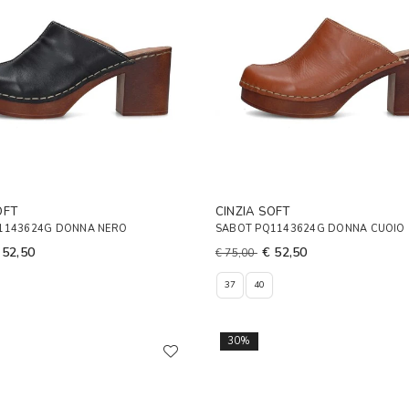
OFT
CINZIA SOFT
1143624G DONNA NERO
SABOT PQ1143624G DONNA CUOIO
 52,50
€ 52,50
€ 75,00
37
40
30%