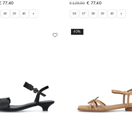
€ 77,40
€ 77,40
€ 129,00
38
39
40
+
36
37
38
39
40
+
40%