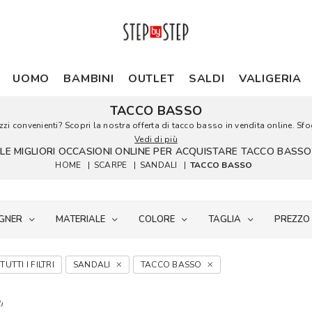
UOMO
BAMBINI
OUTLET
SALDI
VALIGERIA
TACCO BASSO
i convenienti? Scopri la nostra offerta di tacco basso in vendita online. Sfogl
Vedi di più
LE MIGLIORI OCCASIONI ONLINE PER ACQUISTARE TACCO BASSO
HOME
|
SCARPE
|
SANDALI
|
TACCO BASSO
GNER
MATERIALE
COLORE
TAGLIA
PREZZO
TUTTI I FILTRI
SANDALI
TACCO BASSO
i