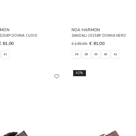
RMON
NOA HARMON
10258P DONNA CUOIO
SANDALI 10258P DONNA NERO
€ 81,00
€ 81,00
€ 135,00
41
36
38
39
40
41
40%