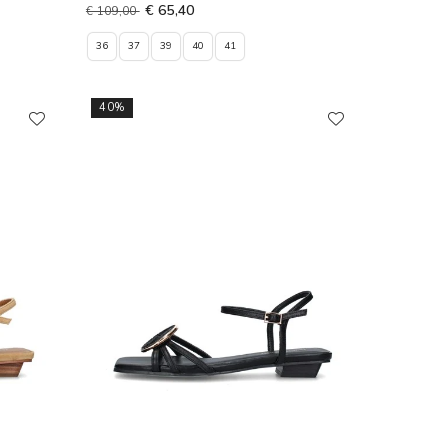
€ 65,40
€ 109,00
36
37
39
40
41
40%