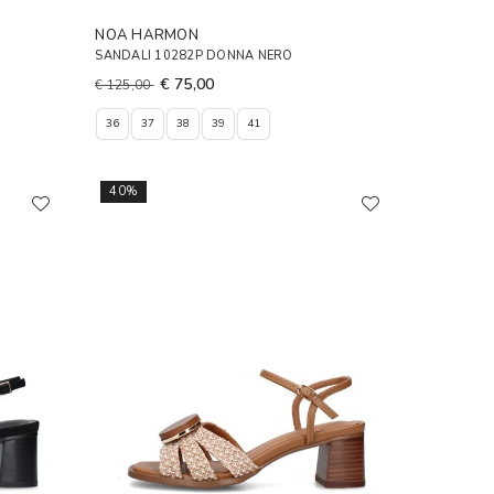
NOA HARMON
SANDALI 10282P DONNA NERO
€ 75,00
€ 125,00
36
37
38
39
41
40%