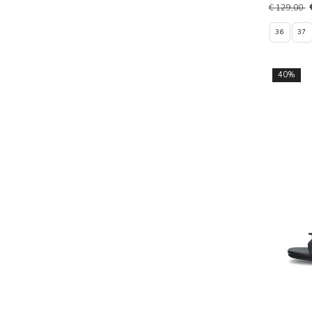
€ 129,00
36
37
40%