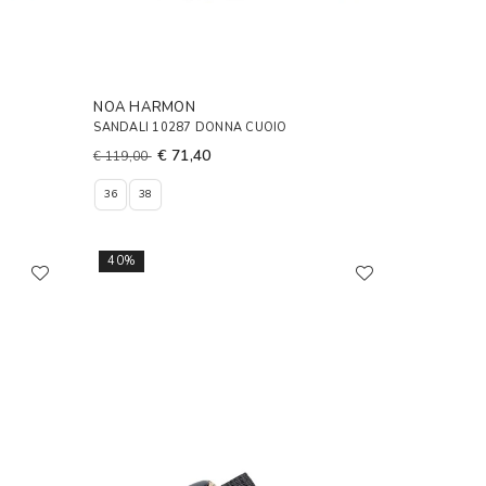
NOA HARMON
SANDALI 10287 DONNA CUOIO
€ 71,40
€ 119,00
36
38
40%