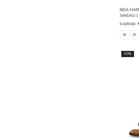
NOA HA
SANDALI 
€ 109,00
38
39
40%