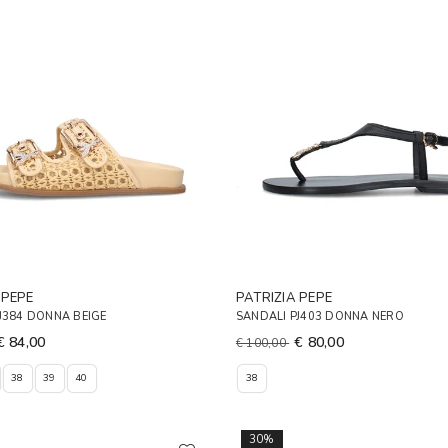
 PEPE
PATRIZIA PEPE
J384 DONNA BEIGE
SANDALI PJ403 DONNA NERO
€ 84,00
€ 80,00
€ 100,00
38
39
40
38
30%