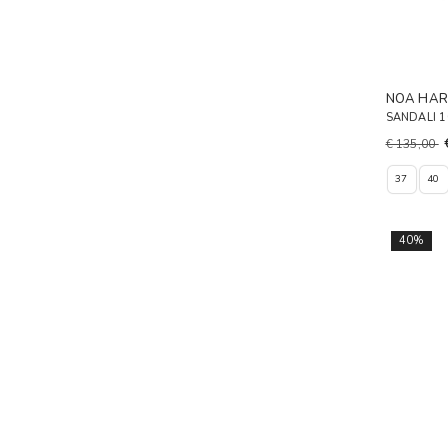
NOA HA
SANDALI 
€ 135,00
37
40
40%