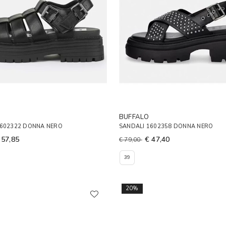
BUFFALO
1602322 DONNA NERO
SANDALI 1602358 DONNA NERO
 57,85
€ 47,40
€ 79,00
39
20%