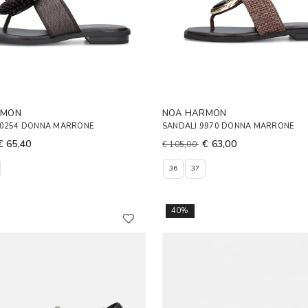
RMON
NOA HARMON
10254 DONNA MARRONE
SANDALI 9970 DONNA MARRONE
€ 65,40
€ 63,00
€ 105,00
36
37
40%