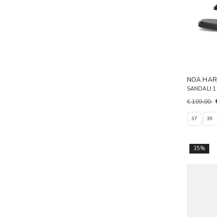
NOA HA
SANDALI 
€ 109,00
37
39
35%