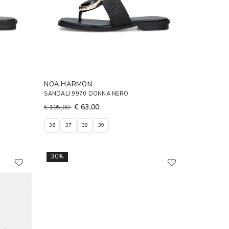
NOA HARMON
SANDALI 9970 DONNA NERO
€ 63,00
€ 105,00
36
37
38
39
30%