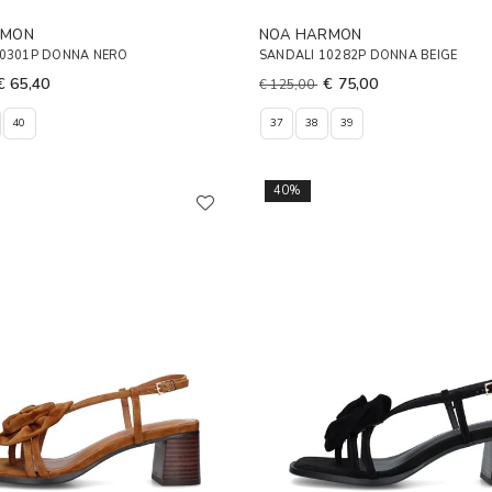
RMON
NOA HARMON
10301P DONNA NERO
SANDALI 10282P DONNA BEIGE
€ 65,40
€ 75,00
€ 125,00
40
37
38
39
40%