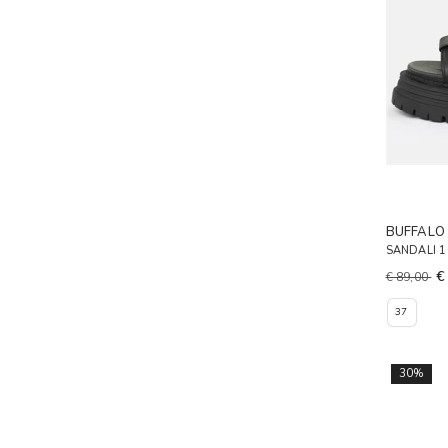
BUFFALO
SANDALI 
€
€ 89,00
37
30%