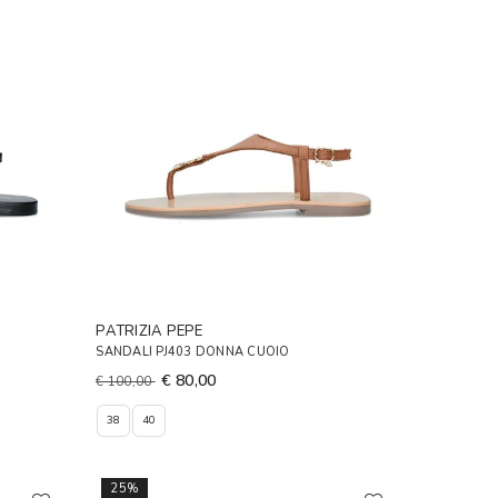
PATRIZIA PEPE
SANDALI PJ403 DONNA CUOIO
€ 80,00
€ 100,00
38
40
25%