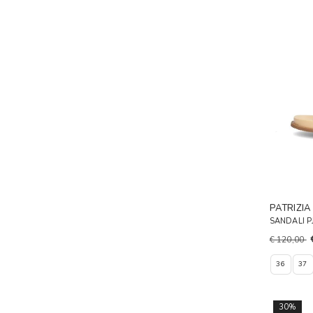
PATRIZIA
SANDALI P
€ 120,00
36
37
30%