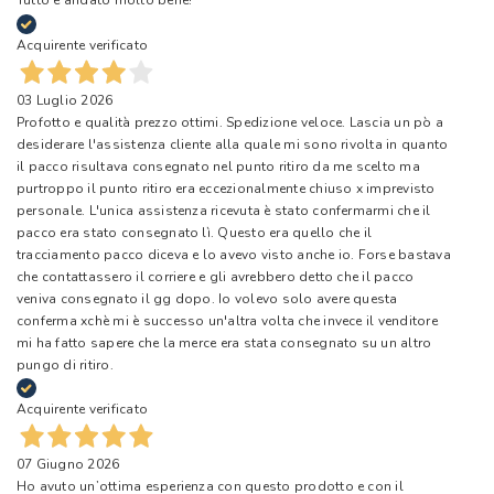
Tutto è andato molto bene!
Acquirente verificato
03 Luglio 2026
Profotto e qualità prezzo ottimi. Spedizione veloce. Lascia un pò a
desiderare l'assistenza cliente alla quale mi sono rivolta in quanto
il pacco risultava consegnato nel punto ritiro da me scelto ma
purtroppo il punto ritiro era eccezionalmente chiuso x imprevisto
personale. L'unica assistenza ricevuta è stato confermarmi che il
pacco era stato consegnato lì. Questo era quello che il
tracciamento pacco diceva e lo avevo visto anche io. Forse bastava
che contattassero il corriere e gli avrebbero detto che il pacco
veniva consegnato il gg dopo. Io volevo solo avere questa
conferma xchè mi è successo un'altra volta che invece il venditore
mi ha fatto sapere che la merce era stata consegnato su un altro
pungo di ritiro.
Acquirente verificato
07 Giugno 2026
Ho avuto un’ottima esperienza con questo prodotto e con il