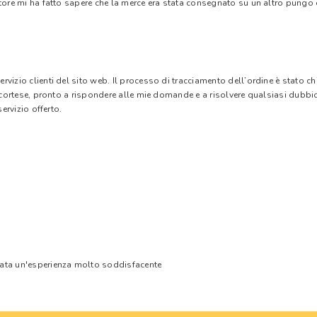
tore mi ha fatto sapere che la merce era stata consegnato su un altro pungo di
vizio clienti del sito web. Il processo di tracciamento dell’ordine è stato c
e cortese, pronto a rispondere alle mie domande e a risolvere qualsiasi dubbi
ervizio offerto.
tata un'esperienza molto soddisfacente