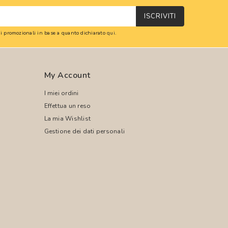
ISCRIVITI
oni promozionali in base a quanto dichiarato
qui
.
My Account
I miei ordini
Effettua un reso
La mia Wishlist
Gestione dei dati personali