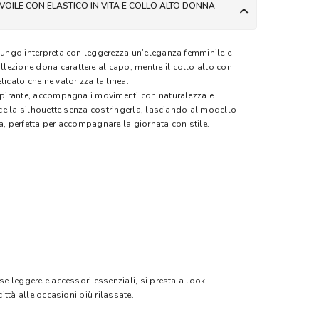
VOILE CON ELASTICO IN VITA E COLLO ALTO DONNA
 lungo interpreta con leggerezza un’eleganza femminile e
ezione dona carattere al capo, mentre il collo alto con
licato che ne valorizza la linea.
aspirante, accompagna i movimenti con naturalezza e
isce la silhouette senza costringerla, lasciando al modello
a, perfetta per accompagnare la giornata con stile.
rse leggere e accessori essenziali, si presta a look
città alle occasioni più rilassate.