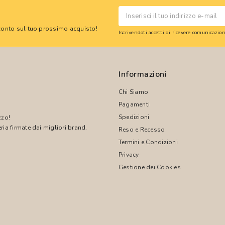
 sconto sul tuo prossimo acquisto!
Iscrivendoti accetti di ricevere comunicazi
Informazioni
Chi Siamo
Pagamenti
Spedizioni
zzo!
ria firmate dai migliori brand.
Reso e Recesso
Termini e Condizioni
!
Privacy
Gestione dei Cookies