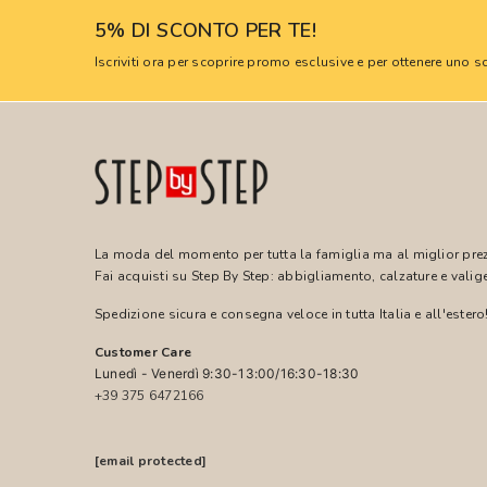
5% DI SCONTO PER TE!
Iscriviti ora per scoprire promo esclusive e per ottenere uno
La moda del momento per tutta la famiglia ma al miglior pre
Fai acquisti su Step By Step: abbigliamento, calzature e valige
Spedizione sicura e consegna veloce in tutta Italia e all'estero
Customer Care
Lunedì - Venerdì 9:30-13:00/16:30-18:30
+39 375 6472166
[email protected]