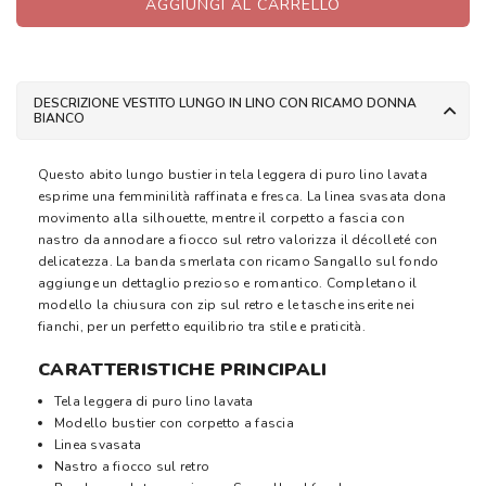
AGGIUNGI AL CARRELLO
DESCRIZIONE VESTITO LUNGO IN LINO CON RICAMO DONNA
BIANCO
Questo abito lungo bustier in tela leggera di puro lino lavata
esprime una femminilità raffinata e fresca. La linea svasata dona
movimento alla silhouette, mentre il corpetto a fascia con
nastro da annodare a fiocco sul retro valorizza il décolleté con
delicatezza. La banda smerlata con ricamo Sangallo sul fondo
aggiunge un dettaglio prezioso e romantico. Completano il
modello la chiusura con zip sul retro e le tasche inserite nei
fianchi, per un perfetto equilibrio tra stile e praticità.
CARATTERISTICHE PRINCIPALI
Tela leggera di puro lino lavata
Modello bustier con corpetto a fascia
Linea svasata
Nastro a fiocco sul retro