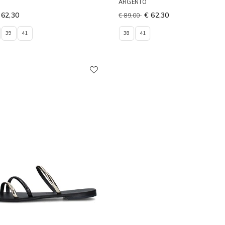
ARGENTO
 62,30
€ 62,30
€ 89,00
39
41
38
41