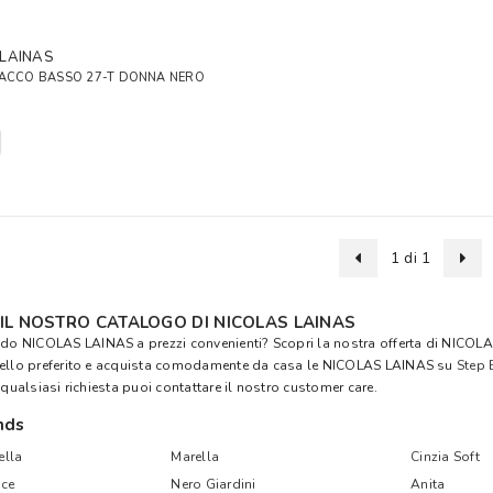
 LAINAS
TACCO BASSO 27-T DONNA NERO
1 di 1
 IL NOSTRO CATALOGO DI NICOLAS LAINAS
ndo NICOLAS LAINAS a prezzi convenienti? Scopri la nostra offerta di NICOLAS
dello preferito e acquista comodamente da casa le NICOLAS LAINAS su
Step 
 qualsiasi richiesta puoi contattare il nostro customer care.
nds
lla
Marella
Cinzia Soft
ce
Nero Giardini
Anita