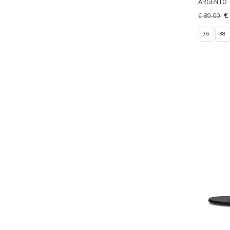
ARGENTO
€
€ 89,00
36
38