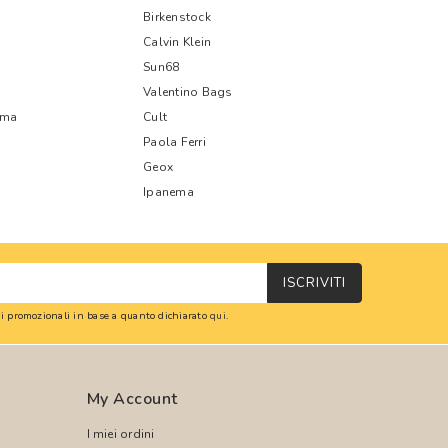
Birkenstock
Calvin Klein
Sun68
Valentino Bags
oma
Cult
Paola Ferri
Geox
Ipanema
ISCRIVITI
oni promozionali in base a quanto dichiarato
qui
.
My Account
I miei ordini