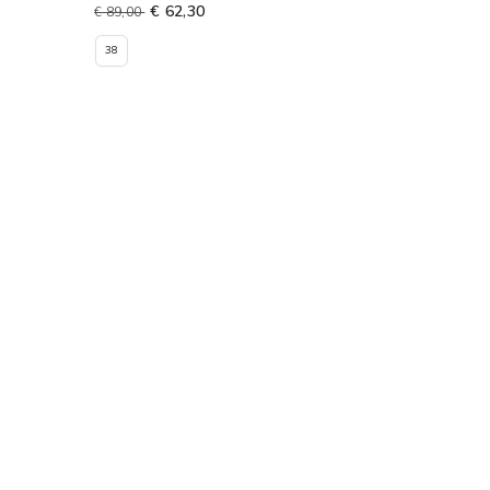
€ 62,30
€ 89,00
38