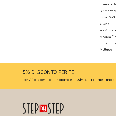
L'amour B
Dr. Marten
Enval Soft
Guess
AX Armani
Andrea Pi
Luciano Ba
Melluso
5% DI SCONTO PER TE!
Iscriviti ora per scoprire promo esclusive e per ottenere uno