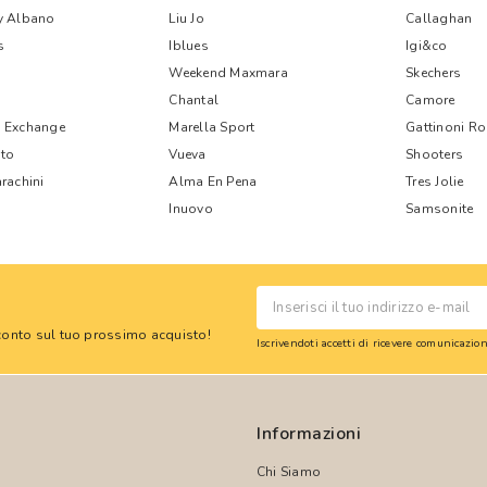
y Albano
Liu Jo
Callaghan
s
Iblues
Igi&co
Weekend Maxmara
Skechers
Chantal
Camore
 Exchange
Marella Sport
Gattinoni R
nto
Vueva
Shooters
rachini
Alma En Pena
Tres Jolie
Inuovo
Samsonite
 sconto sul tuo prossimo acquisto!
Iscrivendoti accetti di ricevere comunicazi
Informazioni
Chi Siamo