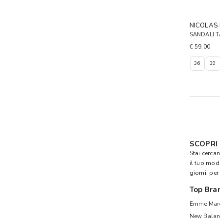
NICOLAS
SANDALI 
€ 59,00
36
39
SCOPRI
Stai cerca
il tuo mo
giorni: per
Top Bra
Emme Mare
New Balan