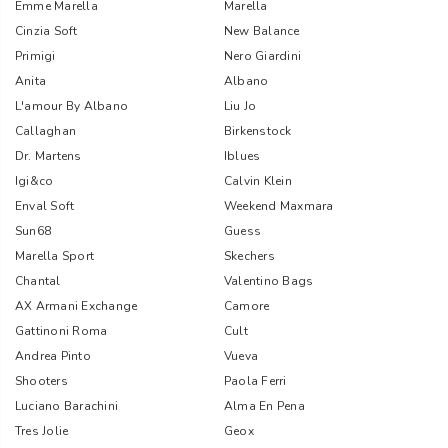
Emme Marella
Marella
Cinzia Soft
New Balance
Primigi
Nero Giardini
Anita
Albano
L'amour By Albano
Liu Jo
Callaghan
Birkenstock
Dr. Martens
Iblues
Igi&co
Calvin Klein
Enval Soft
Weekend Maxmara
Sun68
Guess
Marella Sport
Skechers
Chantal
Valentino Bags
AX Armani Exchange
Camore
Gattinoni Roma
Cult
Andrea Pinto
Vueva
Shooters
Paola Ferri
Luciano Barachini
Alma En Pena
Tres Jolie
Geox