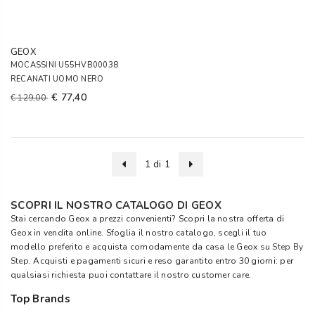
GEOX
MOCASSINI U55HVB00038
RECANATI UOMO NERO
€ 77,40
€ 129,00
1 di 1
SCOPRI IL NOSTRO CATALOGO DI GEOX
Stai cercando Geox a prezzi convenienti? Scopri la nostra offerta di
Geox in vendita online. Sfoglia il nostro catalogo, scegli il tuo
modello preferito e acquista comodamente da casa le Geox su
Step By
Step
. Acquisti e pagamenti sicuri e reso garantito entro 30 giorni: per
qualsiasi richiesta puoi contattare il nostro customer care.
Top Brands