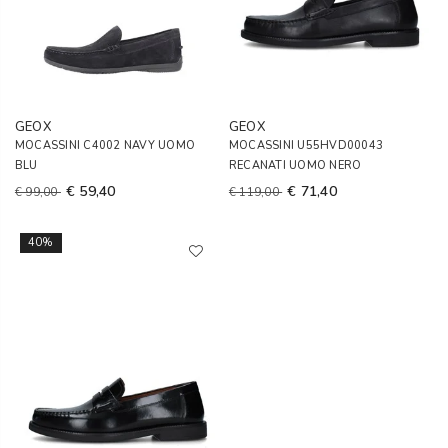
GEOX
GEOX
MOCASSINI C4002 NAVY UOMO
MOCASSINI U55HVD00043
BLU
RECANATI UOMO NERO
€ 59,40
€ 71,40
€ 99,00
€ 119,00
40%