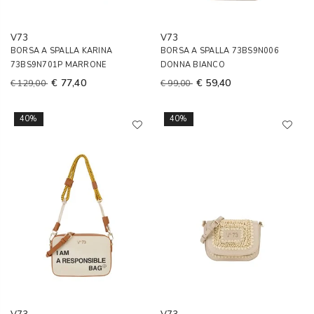
V73
V73
BORSA A SPALLA KARINA
BORSA A SPALLA 73BS9N006
73BS9N701P MARRONE
DONNA BIANCO
€ 77,40
€ 59,40
€ 129,00
€ 99,00
40%
40%