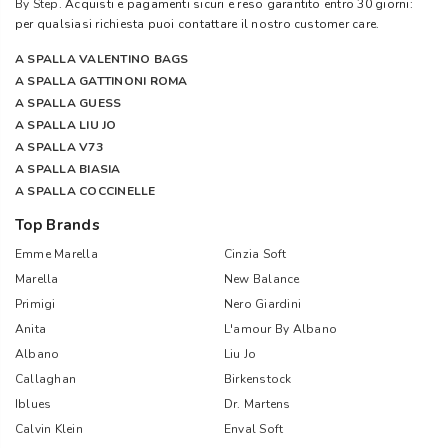
By Step
. Acquisti e pagamenti sicuri e reso garantito entro 30 giorni:
per qualsiasi richiesta puoi contattare il nostro customer care.
A SPALLA VALENTINO BAGS
A SPALLA GATTINONI ROMA
A SPALLA GUESS
A SPALLA LIU JO
A SPALLA V73
A SPALLA BIASIA
A SPALLA COCCINELLE
Top Brands
Emme Marella
Cinzia Soft
Marella
New Balance
Primigi
Nero Giardini
Anita
L'amour By Albano
Albano
Liu Jo
Callaghan
Birkenstock
Iblues
Dr. Martens
Calvin Klein
Enval Soft