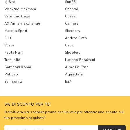
Igi&co
Sun68
Weekend Maxmara
Chantal
Valentino Bags
Guess
AX Armani Exchange
Camore
Marella Sport
Skechers
Cult
Andrea Pinto
Vueva
Geox
Paola Ferri
Shooters
Tres Jolie
Luciano Barachini
Gattinoni Roma
Alma En Pena
Melluso
Aquaclara
Samsonite
Ea7
5% DI SCONTO PER TE!
Iscriviti ora per scoprire promo esclusive e per ottenere uno sconto sul
tuo prossimo acquisto!