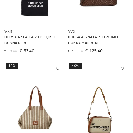
V73
V73
BORSA A SPALLA 73BS9QM01
BORSA A SPALLA 73BS9O601
DONNA NERO
DONNA MARRONE
€ 53,40
€ 125,40
€ 89,00
€ 209,00
40%
40%