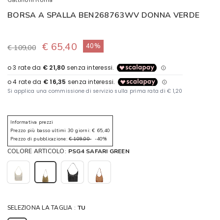
Gattinoni Roma
BORSA A SPALLA BEN268763WV DONNA VERDE
€ 65,40
40%
€ 109,00
Informativa prezzi
Prezzo più basso ultimi 30 giorni: € 65,40
Prezzo di pubblicazione:
€ 109,00
-40%
COLORE ARTICOLO:
PSG4 SAFARI GREEN
SELEZIONA LA TAGLIA :
TU