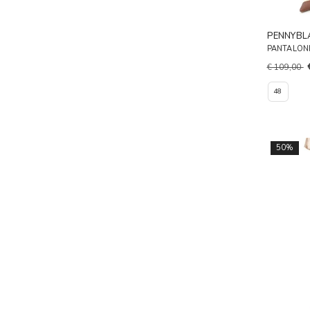
PENNYBL
PANTALONI
€ 109,00
48
50%