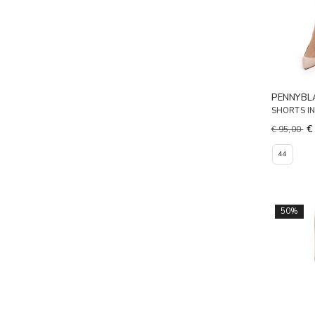
PENNYBL
SHORTS IN
€
€ 95,00
44
50%