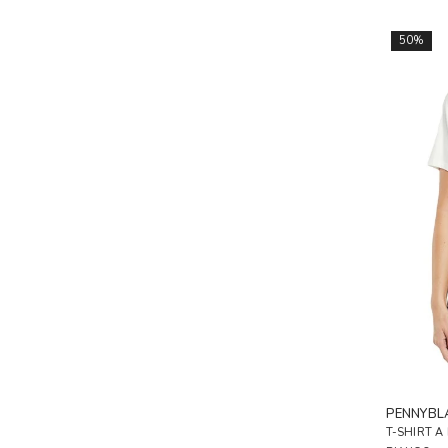
50%
PENNYBL
T-SHIRT A