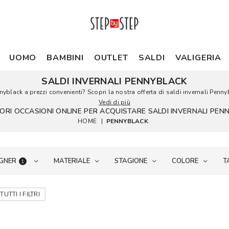
UOMO
BAMBINI
OUTLET
SALDI
VALIGERIA
SALDI INVERNALI PENNYBLACK
nyblack a prezzi convenienti? Scopri la nostra offerta di saldi invernali Pennybl
Vedi di più
LIORI OCCASIONI ONLINE PER ACQUISTARE SALDI INVERNALI PEN
HOME
|
PENNYBLACK
GNER
MATERIALE
STAGIONE
COLORE
T
1
TUTTI I FILTRI