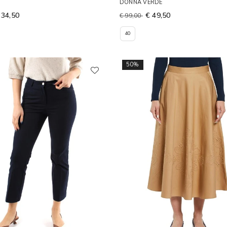
DONNA VERDE
 34,50
€ 49,50
€ 99,00
40
50%