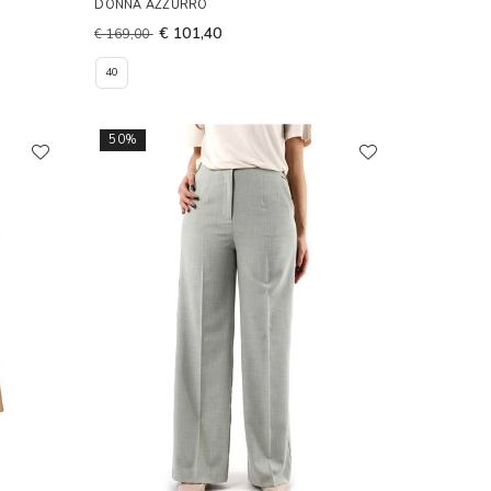
DONNA AZZURRO
€ 101,40
€ 169,00
40
50%