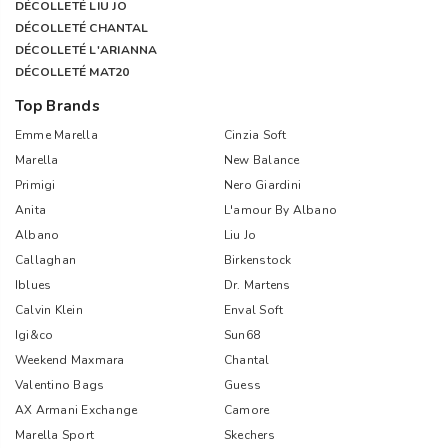
DÉCOLLETÉ LIU JO
DÉCOLLETÉ CHANTAL
DÉCOLLETÉ L'ARIANNA
DÉCOLLETÉ MAT20
Top Brands
Emme Marella
Cinzia Soft
Marella
New Balance
Primigi
Nero Giardini
Anita
L'amour By Albano
Albano
Liu Jo
Callaghan
Birkenstock
Iblues
Dr. Martens
Calvin Klein
Enval Soft
Igi&co
Sun68
Weekend Maxmara
Chantal
Valentino Bags
Guess
AX Armani Exchange
Camore
Marella Sport
Skechers