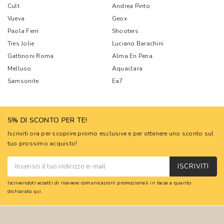
Cult
Andrea Pinto
Vueva
Geox
Paola Ferri
Shooters
Tres Jolie
Luciano Barachini
Gattinoni Roma
Alma En Pena
Melluso
Aquaclara
Samsonite
Ea7
5% DI SCONTO PER TE!
Iscriviti ora per scoprire promo esclusive e per ottenere uno sconto sul
tuo prossimo acquisto!
ISCRIVITI
Iscrivendoti accetti di ricevere comunicazioni promozionali in base a quanto
dichiarato
qui
.