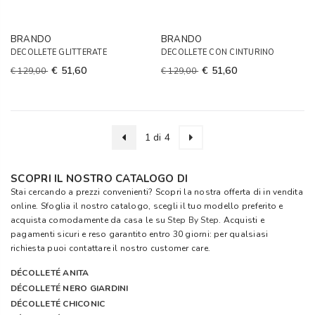
BRANDO
BRANDO
DECOLLETE GLITTERATE
DECOLLETE CON CINTURINO
€ 51,60
€ 51,60
€ 129,00
€ 129,00
1 di 4
SCOPRI IL NOSTRO CATALOGO DI
Stai cercando a prezzi convenienti? Scopri la nostra offerta di in vendita
online. Sfoglia il nostro catalogo, scegli il tuo modello preferito e
acquista comodamente da casa le su
Step By Step
. Acquisti e
pagamenti sicuri e reso garantito entro 30 giorni: per qualsiasi
richiesta puoi contattare il nostro customer care.
DÉCOLLETÉ ANITA
DÉCOLLETÉ NERO GIARDINI
DÉCOLLETÉ CHICONIC