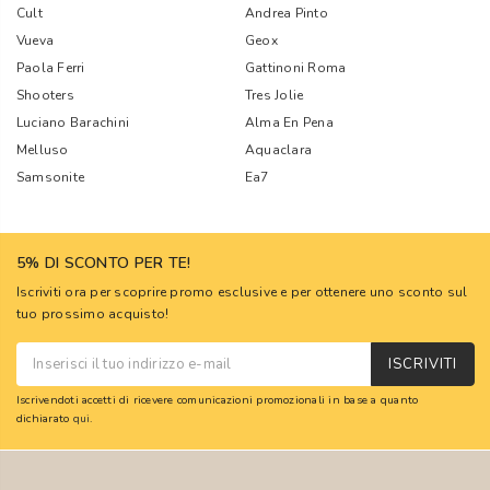
Cult
Andrea Pinto
Vueva
Geox
Paola Ferri
Gattinoni Roma
Shooters
Tres Jolie
Luciano Barachini
Alma En Pena
Melluso
Aquaclara
Samsonite
Ea7
5% DI SCONTO PER TE!
Iscriviti ora per scoprire promo esclusive e per ottenere uno sconto sul
tuo prossimo acquisto!
ISCRIVITI
Iscrivendoti accetti di ricevere comunicazioni promozionali in base a quanto
dichiarato
qui
.