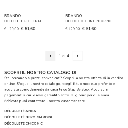
BRANDO
BRANDO
DECOLLETE GLITTERATE
DECOLLETE CON CINTURINO
€ 51,60
€ 51,60
€ 129,00
€ 129,00
1 di 4
SCOPRI IL NOSTRO CATALOGO DI
Stai cercando a prezzi convenienti? Scopri la nostra offerta di in vendita
online. Sfoglia il nostro catalogo, scegli il tuo modello preferito e
acquista comodamente da casa le su
Step By Step
. Acquisti e
pagamenti sicuri e reso garantito entro 30 giorni: per qualsiasi
richiesta puoi contattare il nostro customer care.
DÉCOLLETÉ ANITA
DÉCOLLETÉ NERO GIARDINI
DÉCOLLETÉ CHICONIC