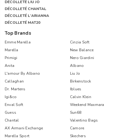
DÉCOLLETÉ LIU JO
DÉCOLLETÉ CHANTAL
DÉCOLLETÉ L'ARIANNA
DÉCOLLETÉ MAT20
Top Brands
Emme Marella
Cinzia Soft
Marella
New Balance
Primigi
Nero Giardini
Anita
Albano
L'amour By Albano
Liu Jo
Callaghan
Birkenstock
Dr. Martens
Iblues
Igi&co
Calvin Klein
Enval Soft
Weekend Maxmara
Guess
Sun68
Chantal
Valentino Bags
AX Armani Exchange
Camore
Marella Sport
Skechers