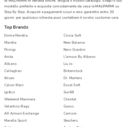
di MALIPARMI in vendita online. Sfoglia il nostro catalogo, scegli il tuo
modello preferito e acquista comodamente da casa le MALIPARMI su
Step By Step
. Acquisti e pagamenti sicuri e reso garantito entro 30
giorni: per qualsiasi richiesta puoi contattare il nostro customer care.
Top Brands
Emme Marella
Cinzia Soft
Marella
New Balance
Primigi
Nero Giardini
Anita
L'amour By Albano
Albano
Liu Jo
Callaghan
Birkenstock
Iblues
Dr. Martens
Calvin Klein
Enval Soft
Igi&co
Sun68
Weekend Maxmara
Chantal
Valentino Bags
Guess
AX Armani Exchange
Camore
Marella Sport
Skechers