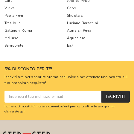
Cult
Andrea Pinto
Vueva
Geox
Paola Ferri
Shooters
Tres Jolie
Luciano Barachini
Gattinoni Roma
Alma En Pena
Melluso
Aquaclara
Samsonite
Ea7
5% DI SCONTO PER TE!
Iscriviti ora per scoprire promo esclusive e per ottenere uno sconto sul
tuo prossimo acquisto!
ISCRIVITI
Iscrivendoti accetti di ricevere comunicazioni promozionali in base a quanto
dichiarato
qui
.