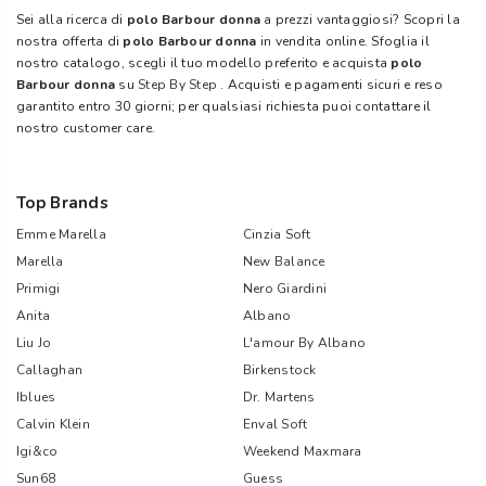
Sei alla ricerca di
polo Barbour donna
a prezzi vantaggiosi? Scopri la
nostra offerta di
polo Barbour donna
in vendita online. Sfoglia il
nostro catalogo, scegli il tuo modello preferito e acquista
polo
Barbour donna
su
Step By Step
. Acquisti e pagamenti sicuri e reso
garantito entro 30 giorni; per qualsiasi richiesta puoi contattare il
nostro customer care.
Top Brands
Emme Marella
Cinzia Soft
Marella
New Balance
Primigi
Nero Giardini
Anita
Albano
Liu Jo
L'amour By Albano
Callaghan
Birkenstock
Iblues
Dr. Martens
Calvin Klein
Enval Soft
Igi&co
Weekend Maxmara
Sun68
Guess