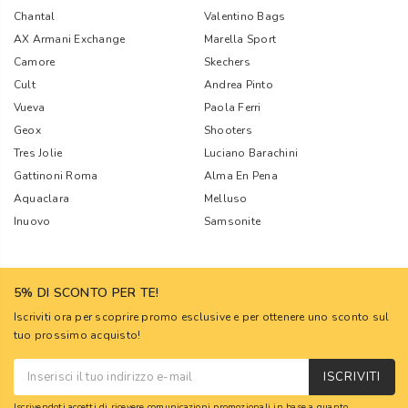
Chantal
Valentino Bags
AX Armani Exchange
Marella Sport
Camore
Skechers
Cult
Andrea Pinto
Vueva
Paola Ferri
Geox
Shooters
Tres Jolie
Luciano Barachini
Gattinoni Roma
Alma En Pena
Aquaclara
Melluso
Inuovo
Samsonite
5% DI SCONTO PER TE!
Iscriviti ora per scoprire promo esclusive e per ottenere uno sconto sul
tuo prossimo acquisto!
ISCRIVITI
Iscrivendoti accetti di ricevere comunicazioni promozionali in base a quanto