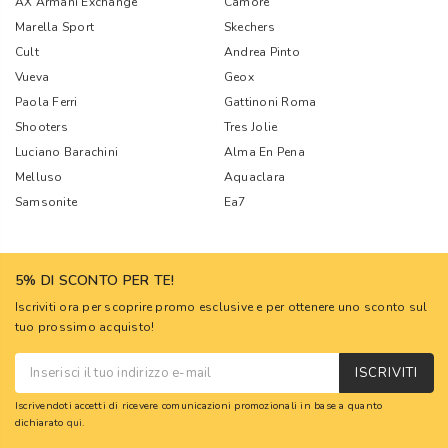
AX Armani Exchange
Camore
Marella Sport
Skechers
Cult
Andrea Pinto
Vueva
Geox
Paola Ferri
Gattinoni Roma
Shooters
Tres Jolie
Luciano Barachini
Alma En Pena
Melluso
Aquaclara
Samsonite
Ea7
5% DI SCONTO PER TE!
Iscriviti ora per scoprire promo esclusive e per ottenere uno sconto sul
tuo prossimo acquisto!
ISCRIVITI
Iscrivendoti accetti di ricevere comunicazioni promozionali in base a quanto
dichiarato
qui
.