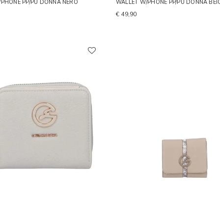
/PHONE PP/PU DONNA NERO
WALLET W/PHONE PP/PU DONNA BEI
€ 49,90