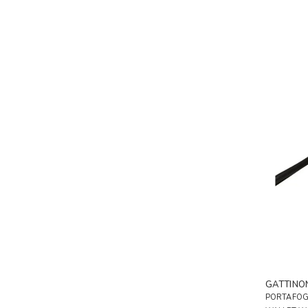
GATTINO
PORTAFOG