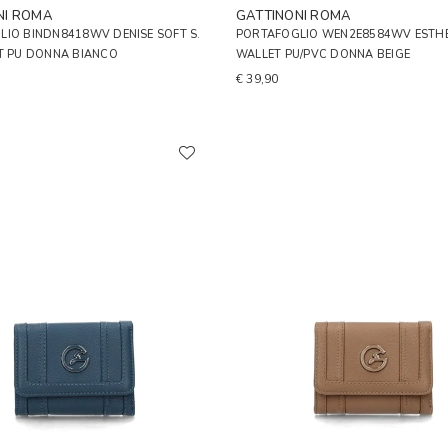
NI ROMA
GATTINONI ROMA
IO BINDN8418WV DENISE SOFT S.
PORTAFOGLIO WEN2E8584WV ESTHER
T PU DONNA BIANCO
WALLET PU/PVC DONNA BEIGE
€ 39,90