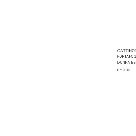
GATTINO
PORTAFOG
DONNA BE
€ 59,00