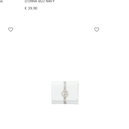
GE
DONNA BLU NAVY
€ 39,90