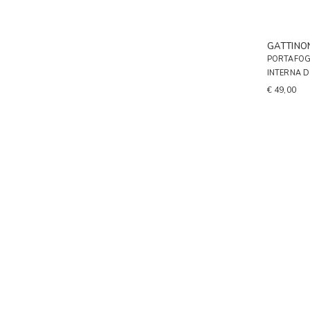
GATTINO
PORTAFOG
INTERNA 
€ 49,00