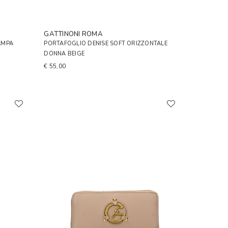
GATTINONI ROMA
AMPA
PORTAFOGLIO DENISE SOFT ORIZZONTALE
DONNA BEIGE
€ 55,00