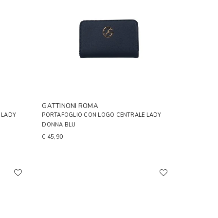
GATTINONI ROMA
 LADY
PORTAFOGLIO CON LOGO CENTRALE LADY
DONNA BLU
€ 45,90