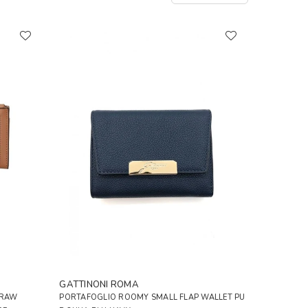
GATTINONI ROMA
TRAW
PORTAFOGLIO ROOMY SMALL FLAP WALLET PU