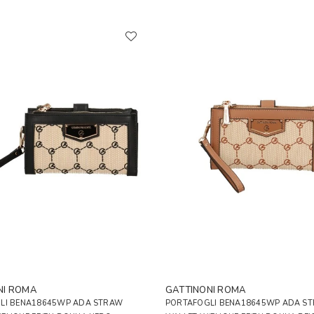
NI ROMA
GATTINONI ROMA
LI BENA18645WP ADA STRAW
PORTAFOGLI BENA18645WP ADA S