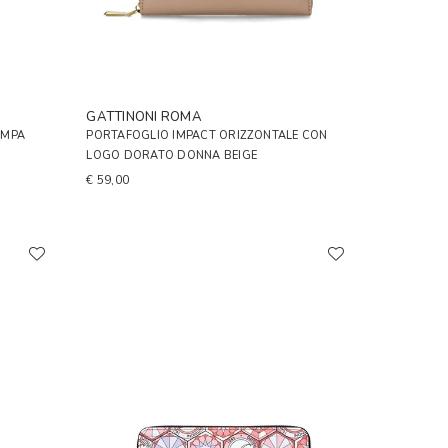
GATTINONI ROMA
AMPA
PORTAFOGLIO IMPACT ORIZZONTALE CON
LOGO DORATO DONNA BEIGE
€ 59,00