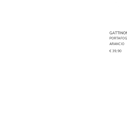
GATTINO
PORTAFOG
ARANCIO
€ 39,90