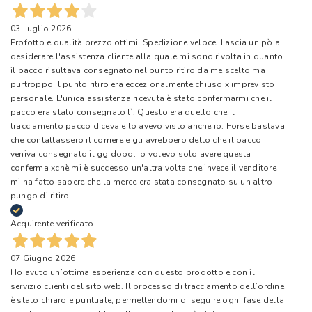
03 Luglio 2026
Profotto e qualità prezzo ottimi. Spedizione veloce. Lascia un pò a
desiderare l'assistenza cliente alla quale mi sono rivolta in quanto
il pacco risultava consegnato nel punto ritiro da me scelto ma
purtroppo il punto ritiro era eccezionalmente chiuso x imprevisto
personale. L'unica assistenza ricevuta è stato confermarmi che il
pacco era stato consegnato lì. Questo era quello che il
tracciamento pacco diceva e lo avevo visto anche io. Forse bastava
che contattassero il corriere e gli avrebbero detto che il pacco
veniva consegnato il gg dopo. Io volevo solo avere questa
conferma xchè mi è successo un'altra volta che invece il venditore
mi ha fatto sapere che la merce era stata consegnato su un altro
pungo di ritiro.
Acquirente verificato
07 Giugno 2026
Ho avuto un’ottima esperienza con questo prodotto e con il
servizio clienti del sito web. Il processo di tracciamento dell’ordine
è stato chiaro e puntuale, permettendomi di seguire ogni fase della