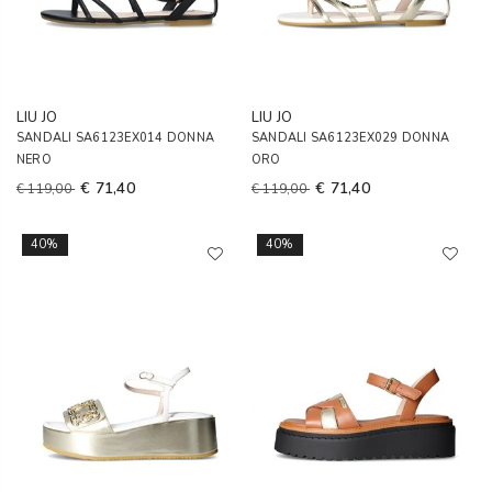
LIU JO
LIU JO
SANDALI SA6123EX014 DONNA
SANDALI SA6123EX029 DONNA
NERO
ORO
€ 71,40
€ 71,40
€ 119,00
€ 119,00
40%
40%