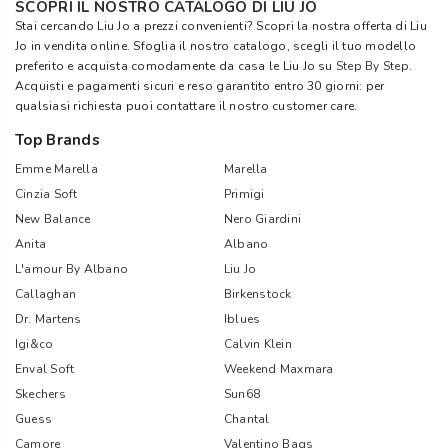
SCOPRI IL NOSTRO CATALOGO DI LIU JO
Stai cercando Liu Jo a prezzi convenienti? Scopri la nostra offerta di Liu
Jo in vendita online. Sfoglia il nostro catalogo, scegli il tuo modello
preferito e acquista comodamente da casa le Liu Jo su
Step By Step
.
Acquisti e pagamenti sicuri e reso garantito entro 30 giorni: per
qualsiasi richiesta puoi contattare il nostro customer care.
Top Brands
Emme Marella
Marella
Cinzia Soft
Primigi
New Balance
Nero Giardini
Anita
Albano
L'amour By Albano
Liu Jo
Callaghan
Birkenstock
Dr. Martens
Iblues
Igi&co
Calvin Klein
Enval Soft
Weekend Maxmara
Skechers
Sun68
Guess
Chantal
Camore
Valentino Bags