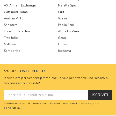
AX Armani Exchange
Marella Sport
Gattinoni Roma
Cult
Andrea Pinto
Vueva
Shooters
Paola Ferri
Luciano Barachini
Alma En Pena
Tres Jolie
Geox
Melluso
Inuovo
Samsonite
Ipanema
5% DI SCONTO PER TE!
Iscriviti ora per scoprire promo esclusive e per ottenere uno sconto sul
tuo prossimo acquisto!
ISCRIVITI
Iscrivendoti accetti di ricevere comunicazioni promozionali in base a quanto
dichiarato
qui
.