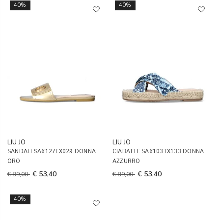
40%
40%
LIU JO
LIU JO
SANDALI SA6127EX029 DONNA
CIABATTE SA6103TX133 DONNA
ORO
AZZURRO
€ 53,40
€ 53,40
€ 89,00
€ 89,00
40%