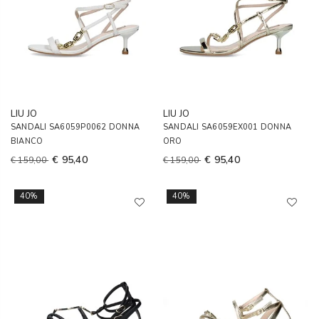
LIU JO
LIU JO
SANDALI SA6059P0062 DONNA
SANDALI SA6059EX001 DONNA
BIANCO
ORO
€ 95,40
€ 95,40
€ 159,00
€ 159,00
40%
40%