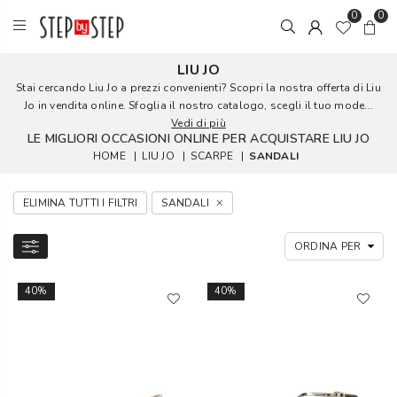
0
0
LIU JO
Stai cercando Liu Jo a prezzi convenienti? Scopri la nostra offerta di Liu
Jo in vendita online. Sfoglia il nostro catalogo, scegli il tuo mode...
Vedi di più
LE MIGLIORI OCCASIONI ONLINE PER ACQUISTARE LIU JO
HOME
|
LIU JO
|
SCARPE
|
SANDALI
ELIMINA TUTTI I FILTRI
SANDALI
40%
40%