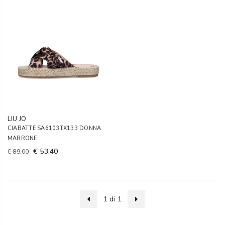
LIU JO
CIABATTE SA6103TX133 DONNA
MARRONE
€ 53,40
€ 89,00
1 di 1