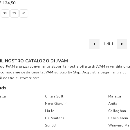
€ 124,50
38
39
40
1 di 1
 IL NOSTRO CATALOGO DI JVAM
ndo JVAM a prezzi convenienti? Scopri la nostra offerta di JVAM in vendita onli
a comodamente da casa le JVAM su
Step By Step
. Acquisti e pagamenti sicuri 
 il nostro customer care.
nds
lla
Cinzia Soft
Marella
Nero Giardini
Anita
Liu Jo
Callaghan
Dr. Martens
Calvin Klein
Sun68
Weekend Ma