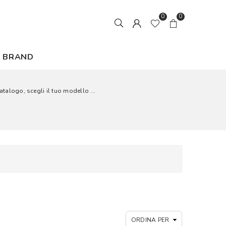
0
0
BRAND
atalogo, scegli il tuo modello ...