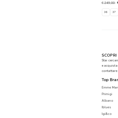
€ 249,00
36
37
SCOPRI
Stai cerca
e acquist
contattare
Top Bra
Emme Mare
Primigi
Albano
Iblues
Igi&co