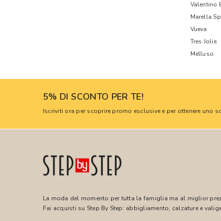
Valentino
Marella Sp
Vueva
Tres Jolie
Melluso
5% DI SCONTO PER TE!
Iscriviti ora per scoprire promo esclusive e per ottenere uno
La moda del momento per tutta la famiglia ma al miglior pre
Fai acquisti su Step By Step: abbigliamento, calzature e valige