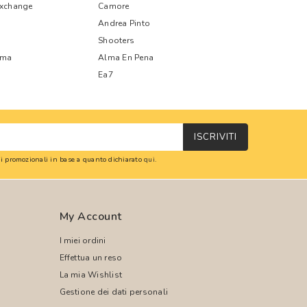
Exchange
Camore
Andrea Pinto
Shooters
oma
Alma En Pena
Ea7
ISCRIVITI
oni promozionali in base a quanto dichiarato
qui
.
My Account
I miei ordini
Effettua un reso
La mia Wishlist
Gestione dei dati personali