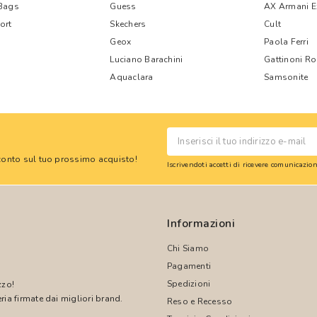
 Bags
Guess
AX Armani 
ort
Skechers
Cult
Geox
Paola Ferri
Luciano Barachini
Gattinoni R
Aquaclara
Samsonite
 sconto sul tuo prossimo acquisto!
Iscrivendoti accetti di ricevere comunicazi
Informazioni
Chi Siamo
Pagamenti
Spedizioni
zzo!
ria firmate dai migliori brand.
Reso e Recesso