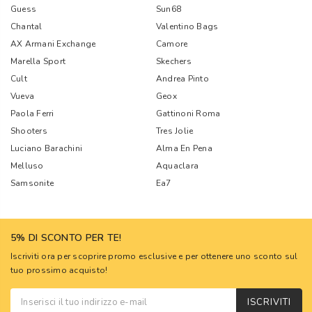
Guess
Sun68
Chantal
Valentino Bags
AX Armani Exchange
Camore
Marella Sport
Skechers
Cult
Andrea Pinto
Vueva
Geox
Paola Ferri
Gattinoni Roma
Shooters
Tres Jolie
Luciano Barachini
Alma En Pena
Melluso
Aquaclara
Samsonite
Ea7
5% DI SCONTO PER TE!
Iscriviti ora per scoprire promo esclusive e per ottenere uno sconto sul
tuo prossimo acquisto!
ISCRIVITI