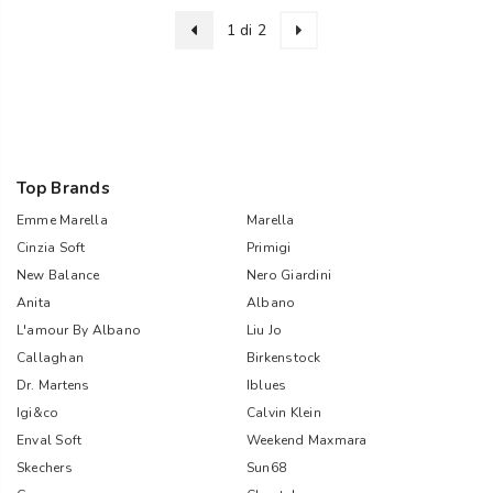
1 di 2
Top Brands
Emme Marella
Marella
Cinzia Soft
Primigi
New Balance
Nero Giardini
Anita
Albano
L'amour By Albano
Liu Jo
Callaghan
Birkenstock
Dr. Martens
Iblues
Igi&co
Calvin Klein
Enval Soft
Weekend Maxmara
Skechers
Sun68