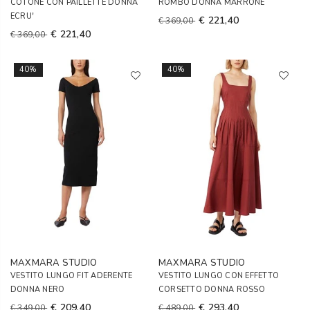
COTONE CON PAILLETTE DONNA
ROMBO DONNA MARRONE
ECRU'
€ 221,40
€ 369,00
€ 221,40
€ 369,00
40%
40%
MAXMARA STUDIO
MAXMARA STUDIO
VESTITO LUNGO FIT ADERENTE
VESTITO LUNGO CON EFFETTO
DONNA NERO
CORSETTO DONNA ROSSO
€ 209,40
€ 293,40
€ 349,00
€ 489,00