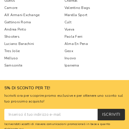
Guess
Chantal
Camore
Valentino Bags
AX Armani Exchange
Marella Sport
Gattinoni Roma
Cult
Andrea Pinto
Vueva
Shooters
Paola Ferri
Luciano Barachini
Alma En Pena
Tres Jolie
Geox
Melluso
Inuovo
Samsonite
Ipanema
5% DI SCONTO PER TE!
Iscriviti ora per scoprire promo esclusive e per ottenere uno sconto sul
tuo prossimo acquisto!
ISCRIVITI
Iscrivendoti accetti di ricevere comunicazioni promozionali in base a quanto
dichiarato
qui
.