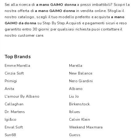
Sei alla ricerca di
a mano GAIMO donna
a prezzi imbattibili? Scopri la
nostra offerta di
a mano GAIMO donna
in vendita online. Sfoglia il
nostro catalogo, scegli il tuo modello preferito e acquista
a mano
GAIMO da donna
su
Step By Step
.Acquisti e pagamenti sicuri e reso
garantito entro 30 giorni: per qualsiasi richiesta puoi contattare il
nostro customer care.
Top Brands
Emme Marella
Marella
Cinzia Soft
New Balance
Primigi
Nero Giardini
Anita
Albano
L'amour By Albano
Liu Jo
Callaghan
Birkenstock
Dr. Martens
Iblues
Igi&co
Calvin Klein
Enval Soft
Weekend Maxmara
Sun68
Guess