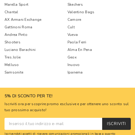
Marella Sport
Skechers
Chantal
Valentino Bags
AX Armani Exchange
Camore
Gattinoni Roma
Cult
Andrea Pinto
Vueva
Shooters
Paola Ferri
Luciano Barachini
Alma En Pena
Tres Jolie
Geox
Melluso
Inuovo
Samsonite
Ipanema
5% DI SCONTO PER TE!
Iscriviti ora per scoprire promo esclusive e per ottenere uno sconto sul
tuo prossimo acquisto!
ISCRIVITI
Iscrivendoti accetti di ricevere comunicazioni promozionali in base a quanto