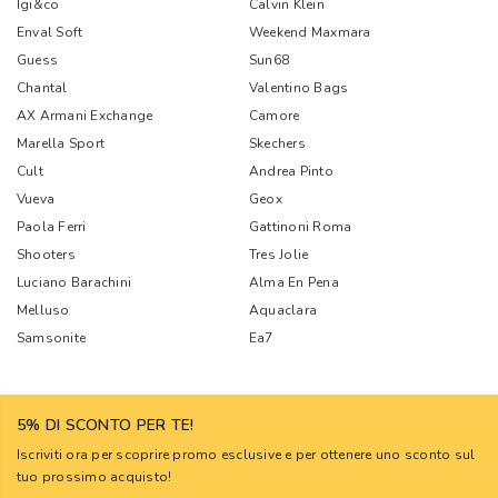
Igi&co
Calvin Klein
Enval Soft
Weekend Maxmara
Guess
Sun68
Chantal
Valentino Bags
AX Armani Exchange
Camore
Marella Sport
Skechers
Cult
Andrea Pinto
Vueva
Geox
Paola Ferri
Gattinoni Roma
Shooters
Tres Jolie
Luciano Barachini
Alma En Pena
Melluso
Aquaclara
Samsonite
Ea7
5% DI SCONTO PER TE!
Iscriviti ora per scoprire promo esclusive e per ottenere uno sconto sul
tuo prossimo acquisto!