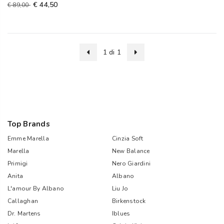
€ 44,50
€ 89,00
1 di 1
Top Brands
Emme Marella
Cinzia Soft
Marella
New Balance
Primigi
Nero Giardini
Anita
Albano
L'amour By Albano
Liu Jo
Callaghan
Birkenstock
Dr. Martens
Iblues