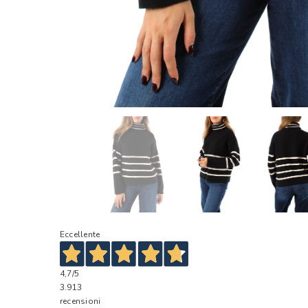
Eccellente
4,7
/5
3.913
recensioni