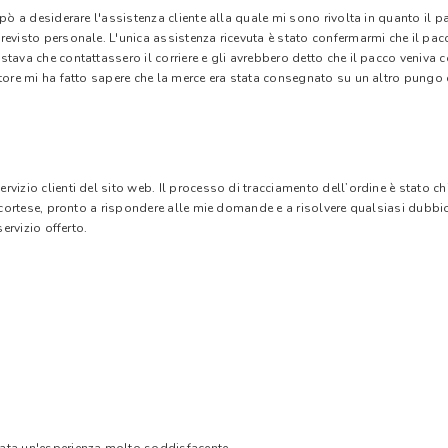
 pò a desiderare l'assistenza cliente alla quale mi sono rivolta in quanto il 
evisto personale. L'unica assistenza ricevuta è stato confermarmi che il pacc
stava che contattassero il corriere e gli avrebbero detto che il pacco veniva
tore mi ha fatto sapere che la merce era stata consegnato su un altro pungo di
vizio clienti del sito web. Il processo di tracciamento dell’ordine è stato c
e cortese, pronto a rispondere alle mie domande e a risolvere qualsiasi dubbi
ervizio offerto.