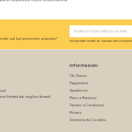
tata un'esperienza molto soddisfacente
 sconto sul tuo prossimo acquisto!
Iscrivendoti accetti di ricevere comunicazi
Informazioni
Chi Siamo
Pagamenti
Spedizioni
zzo!
ria firmate dai migliori brand.
Reso e Recesso
Termini e Condizioni
!
Privacy
Gestione dei Cookies