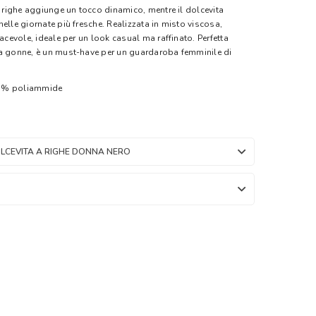
a righe aggiunge un tocco dinamico, mentre il dolcevita
elle giornate più fresche. Realizzata in misto viscosa,
iacevole, ideale per un look casual ma raffinato. Perfetta
 a gonne, è un must-have per un guardaroba femminile di
23% poliammide
LCEVITA A RIGHE DONNA NERO