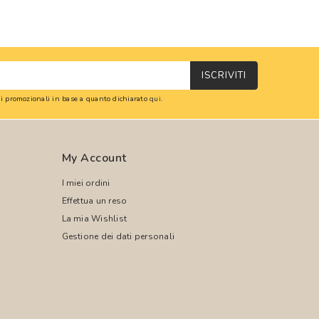
ISCRIVITI
oni promozionali in base a quanto dichiarato
qui
.
My Account
I miei ordini
Effettua un reso
La mia Wishlist
Gestione dei dati personali