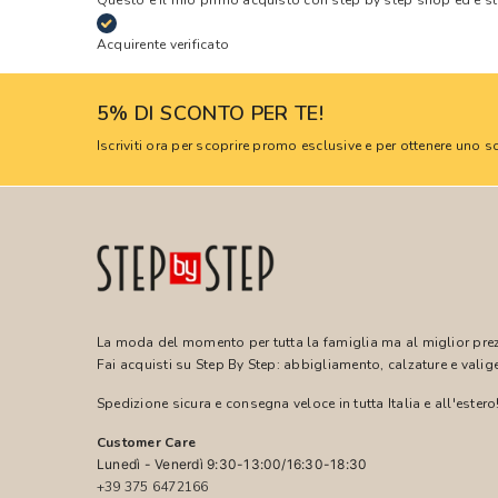
Questo è il mio primo acquisto con step by step shop ed è s
Acquirente verificato
5% DI SCONTO PER TE!
Iscriviti ora per scoprire promo esclusive e per ottenere uno
La moda del momento per tutta la famiglia ma al miglior pre
Fai acquisti su Step By Step: abbigliamento, calzature e valige
Spedizione sicura e consegna veloce in tutta Italia e all'estero
Customer Care
Lunedì - Venerdì 9:30-13:00/16:30-18:30
+39 375 6472166