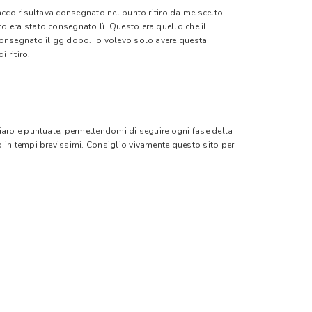
pacco risultava consegnato nel punto ritiro da me scelto
o era stato consegnato lì. Questo era quello che il
 consegnato il gg dopo. Io volevo solo avere questa
 ritiro.
hiaro e puntuale, permettendomi di seguire ogni fase della
o in tempi brevissimi. Consiglio vivamente questo sito per