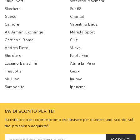
Enval Soft
Weekend Maxmara
Skechers
Sun68
Guess
Chantal
Camore
Valentino Bags
AX Armani Exchange
Marella Sport
Gattinoni Roma
Cult
Andrea Pinto
Vueva
Shooters
Paola Ferri
Luciano Barachini
Alma En Pena
Tres Jolie
Geox
Melluso
Inuovo
Samsonite
Ipanema
5% DI SCONTO PER TE!
Iscriviti ora per scoprire promo esclusive e per ottenere uno sconto sul
tuo prossimo acquisto!