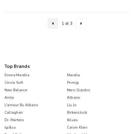
1 di 3
Top Brands
Emme Marella
Marella
Cinzia Soft
Primigi
New Balance
Nero Giardini
Anita
Albano
L'amour By Albano
Liu Jo
Callaghan
Birkenstock
Dr. Martens
Iblues
Igi&co
Calvin Klein