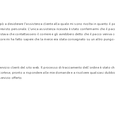
 pò a desiderare l'assistenza cliente alla quale mi sono rivolta in quanto il 
evisto personale. L'unica assistenza ricevuta è stato confermarmi che il pacc
stava che contattassero il corriere e gli avrebbero detto che il pacco veniva
tore mi ha fatto sapere che la merce era stata consegnato su un altro pungo di
vizio clienti del sito web. Il processo di tracciamento dell’ordine è stato c
e cortese, pronto a rispondere alle mie domande e a risolvere qualsiasi dubbi
ervizio offerto.