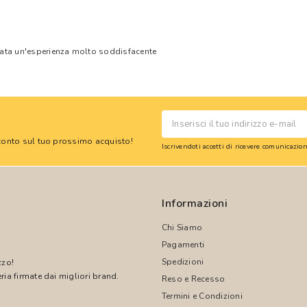
tata un'esperienza molto soddisfacente
 sconto sul tuo prossimo acquisto!
Iscrivendoti accetti di ricevere comunicazi
Informazioni
Chi Siamo
Pagamenti
Spedizioni
zzo!
ria firmate dai migliori brand.
Reso e Recesso
Termini e Condizioni
!