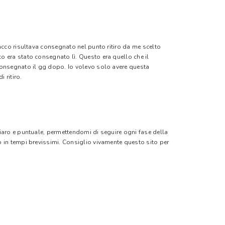
pacco risultava consegnato nel punto ritiro da me scelto
o era stato consegnato lì. Questo era quello che il
 consegnato il gg dopo. Io volevo solo avere questa
 ritiro.
hiaro e puntuale, permettendomi di seguire ogni fase della
o in tempi brevissimi. Consiglio vivamente questo sito per