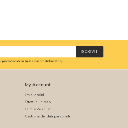
ISCRIVITI
oni promozionali in base a quanto dichiarato
qui
.
My Account
I miei ordini
Effettua un reso
La mia Wishlist
Gestione dei dati personali