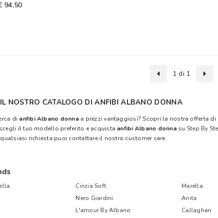
€ 94,50
1 di 1
 IL NOSTRO CATALOGO DI ANFIBI ALBANO DONNA
cerca di
anfibi Albano donna
a prezzi vantaggiosi? Scopri la nostra offerta di
scegli il tuo modello preferito e acquista
anfibi Albano donna
su
Step By St
 qualsiasi richiesta puoi contattare il nostro customer care.
nds
lla
Cinzia Soft
Marella
Nero Giardini
Anita
L'amour By Albano
Callaghan