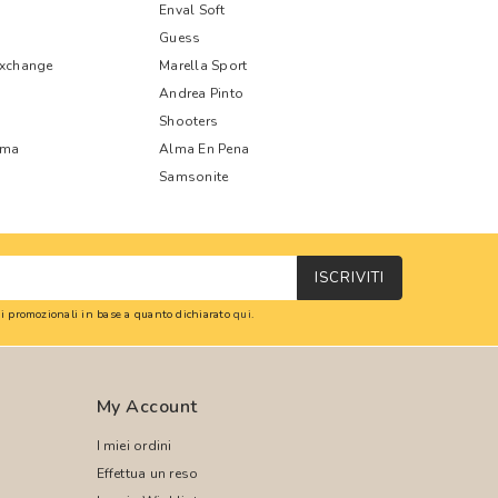
Enval Soft
Guess
Exchange
Marella Sport
Andrea Pinto
Shooters
oma
Alma En Pena
Samsonite
ISCRIVITI
oni promozionali in base a quanto dichiarato
qui
.
My Account
I miei ordini
Effettua un reso