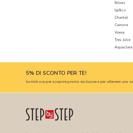
Iblues
Igi&co
Chantal
Camore
Vueva
Tres Jolie
Aquaclara
5% DI SCONTO PER TE!
Iscriviti ora per scoprire promo esclusive e per ottenere uno