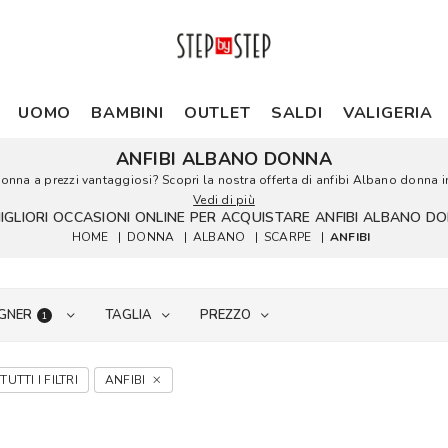
UOMO
BAMBINI
OUTLET
SALDI
VALIGERIA
ANFIBI ALBANO DONNA
donna a prezzi vantaggiosi? Scopri la nostra offerta di anfibi Albano donna in 
Vedi di più
MIGLIORI OCCASIONI ONLINE PER ACQUISTARE ANFIBI ALBANO D
HOME
|
DONNA
|
ALBANO
|
SCARPE
|
ANFIBI
GNER
TAGLIA
PREZZO
1
TUTTI I FILTRI
ANFIBI