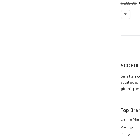
€ 189,00
40
SCOPRI
Sei alla ri
catalogo, 
giorni; per
Top Bra
Emme Mare
Primigi
Liu Jo