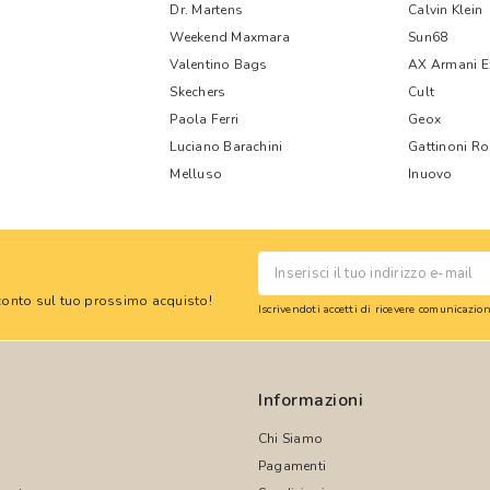
Dr. Martens
Calvin Klein
Weekend Maxmara
Sun68
Valentino Bags
AX Armani 
Skechers
Cult
Paola Ferri
Geox
Luciano Barachini
Gattinoni R
Melluso
Inuovo
 sconto sul tuo prossimo acquisto!
Iscrivendoti accetti di ricevere comunicazi
Informazioni
Chi Siamo
Pagamenti